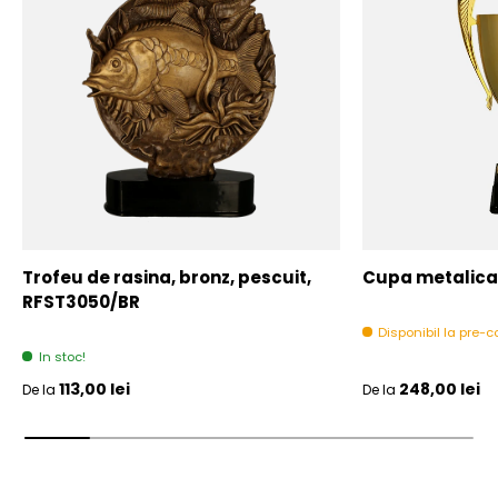
Trofeu de rasina, bronz, pescuit,
Cupa metalica,
RFST3050/BR
Disponibil la pre
In stoc!
Pret initial
Pret initial
113,00 lei
248,00 lei
De la
De la