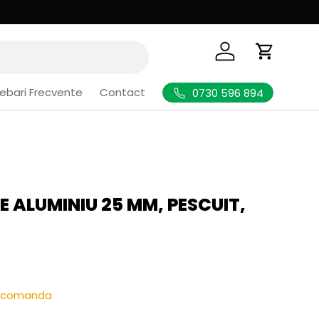
Logheaza-te
Cos de Cu
rebari Frecvente
Contact
0730 596 894
 ALUMINIU 25 MM, PESCUIT,
l
re-comanda