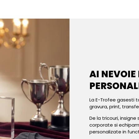
AI NEVOIE
PERSONAL
La E-Trofee gasesti t
gravura, print, transf
De la tricouri, insign
corporate si echipa
personalizate in func