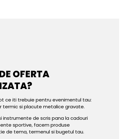
 DE OFERTA
IZATA?
ot ce iti trebuie pentru evenimentul tau:
er termic si placute metalice gravate.
e si instrumente de scris pana la cadouri
mente sportive, facem produse
tie de tema, termenul si bugetul tau.