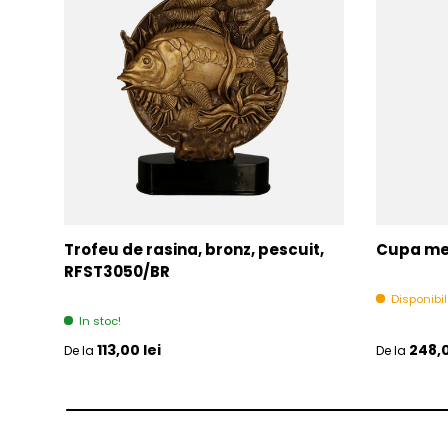
Trofeu de rasina, bronz, pescuit,
Cupa met
RFST3050/BR
Disponibi
In stoc!
Pret initial
Pret initia
113,00 lei
248,0
De la
De la