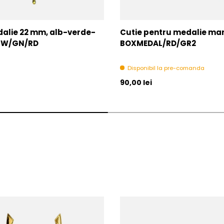
alie 22 mm, alb-verde-
Cutie pentru medalie mare
2-W/GN/RD
BOXMEDAL/RD/GR2
Disponibil la pre-comanda
l
Pret initial
90,00 lei