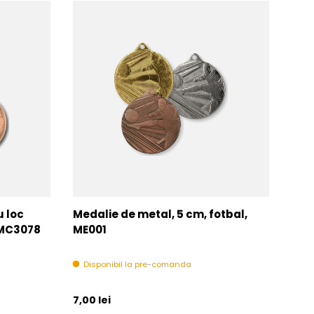
u loc
Medalie de metal, 5 cm, fotbal,
Med
MMC3078
ME001
MM
Disponibil la pre-comanda
In 
Pret initial
Pret 
7,00 lei
6,00