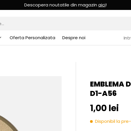
Descopera noutatile din magazin
aici
!
Oferta Personalizata
Despre noi
Int
EMBLEMA DE
D1-A56
Pret initia
1,00 lei
Disponibil la p