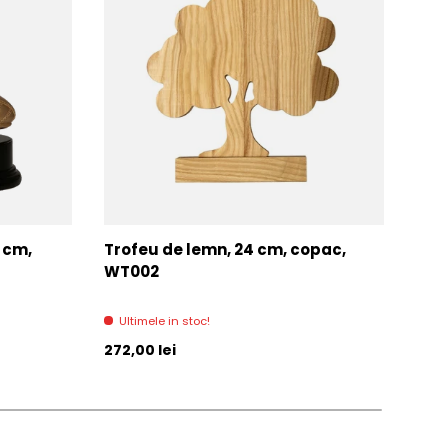
7 cm,
Trofeu de lemn, 24 cm, copac,
Trof
WT002
AC0
Ultimele in stoc!
Di
Pret initial
Pret 
272,00 lei
271,