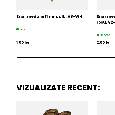
Snur medalie 11 mm, alb, V8-WH
Snur med
rosu, V
In stoc!
In stoc!
Pret initial
Pret initia
1,00 lei
2,00 lei
VIZUALIZATE RECENT: