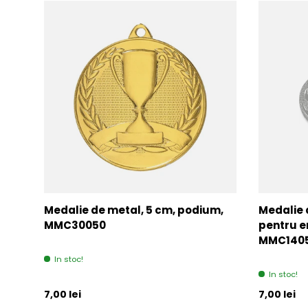
Medalie de metal, 5 cm, podium,
Medalie 
MMC30050
pentru e
MMC140
In stoc!
In stoc!
Pret initial
Pret initia
7,00 lei
7,00 lei