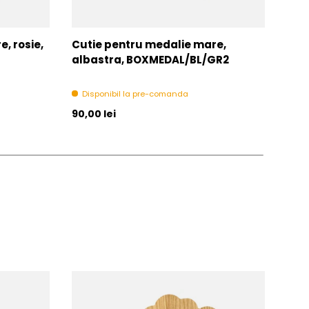
, rosie,
Cutie pentru medalie mare,
Snu
albastra, BOXMEDAL/BL/GR2
V8-
Disponibil la pre-comanda
In 
Pret initial
Pret 
90,00 lei
1,00 