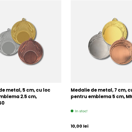
de metal, 5 cm, cu loc
Medalie de metal, 7 cm, c
mblema 2.5 cm,
pentru emblema 5 cm, 
50
In stoc!
l
Pret initial
10,00 lei