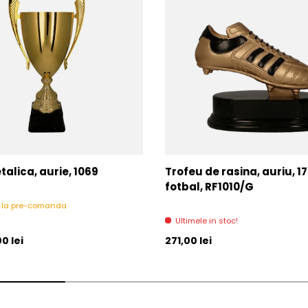
alica, aurie, 1069
Trofeu de rasina, auriu, 1
fotbal, RF1010/G
l la pre-comanda
Ultimele in stoc!
l
Pret initial
0 lei
271,00 lei