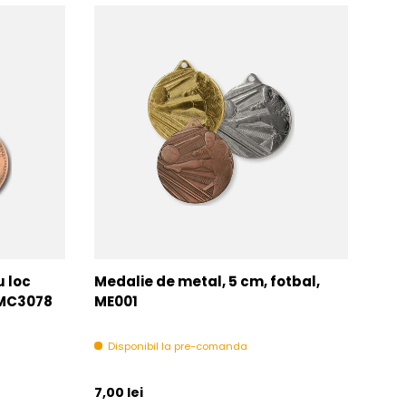
u loc
Medalie de metal, 5 cm, fotbal,
Med
MMC3078
ME001
MM
Disponibil la pre-comanda
In 
Pret initial
Pret 
7,00 lei
6,00