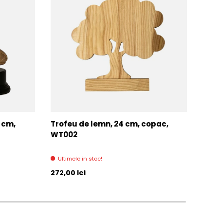
7 cm,
Trofeu de lemn, 24 cm, copac,
Trof
WT002
AC0
Ultimele in stoc!
Di
Pret initial
Pret 
272,00 lei
271,