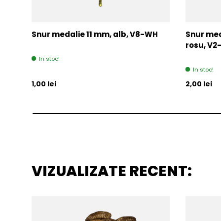
Snur medalie 11 mm, alb, V8-WH
Snur med
rosu, V
In stoc!
In stoc!
Pret initial
Pret initia
1,00 lei
2,00 lei
VIZUALIZATE RECENT: