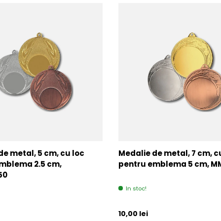
de metal, 5 cm, cu loc
Medalie de metal, 7 cm, c
mblema 2.5 cm,
pentru emblema 5 cm, 
50
In stoc!
l
Pret initial
10,00 lei