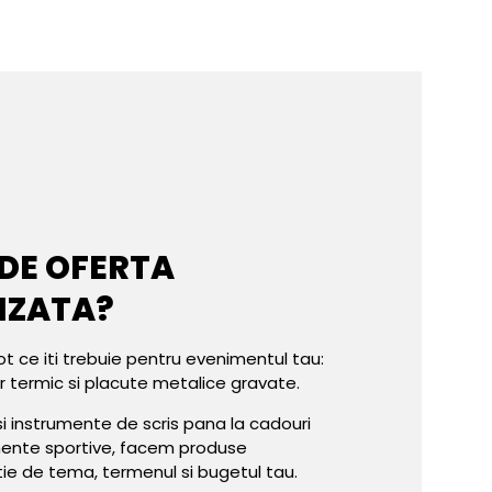
 DE OFERTA
IZATA?
ot ce iti trebuie pentru evenimentul tau:
er termic si placute metalice gravate.
e si instrumente de scris pana la cadouri
mente sportive, facem produse
tie de tema, termenul si bugetul tau.