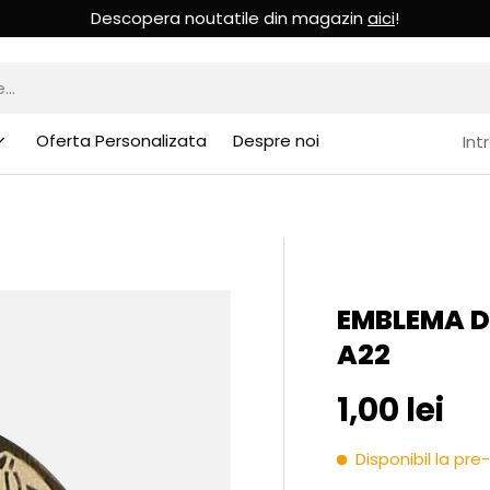
Descopera noutatile din magazin
aici
!
Oferta Personalizata
Despre noi
Int
EMBLEMA DE
A22
Pret initia
1,00 lei
Disponibil la p