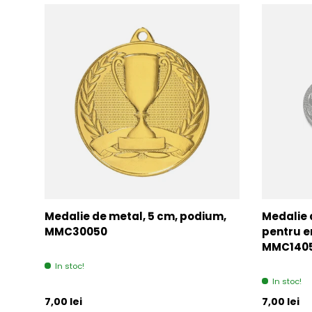
Medalie de metal, 5 cm, podium,
Medalie 
MMC30050
pentru e
MMC140
In stoc!
In stoc!
Pret initial
Pret initia
7,00 lei
7,00 lei