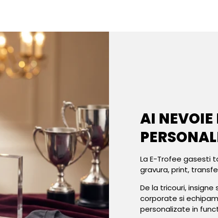
AI NEVOIE
PERSONAL
La E-Trofee gasesti t
gravura, print, transf
De la tricouri, insign
corporate si echipa
personalizate in func