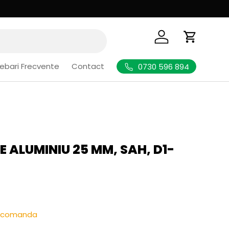
Logheaza-te
Cos de Cu
rebari Frecvente
Contact
0730 596 894
 ALUMINIU 25 MM, SAH, D1-
l
re-comanda