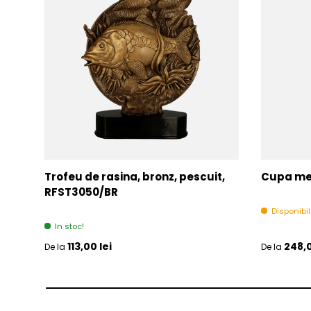
Trofeu de rasina, bronz, pescuit,
Cupa met
RFST3050/BR
Disponibi
In stoc!
Pret initial
Pret initia
113,00 lei
248,0
De la
De la