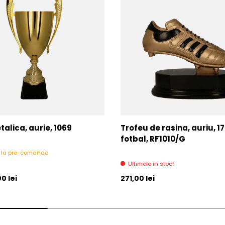
alica, aurie, 1069
Trofeu de rasina, auriu, 1
fotbal, RF1010/G
l la pre-comanda
Ultimele in stoc!
l
Pret initial
0 lei
271,00 lei