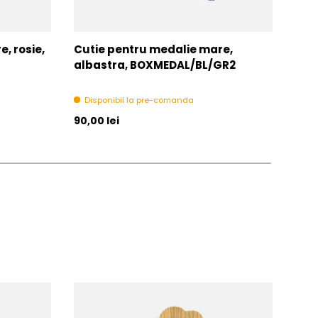
, rosie,
Cutie pentru medalie mare,
Snu
albastra, BOXMEDAL/BL/GR2
V8-
Disponibil la pre-comanda
In 
Pret initial
Pret 
90,00 lei
1,00 