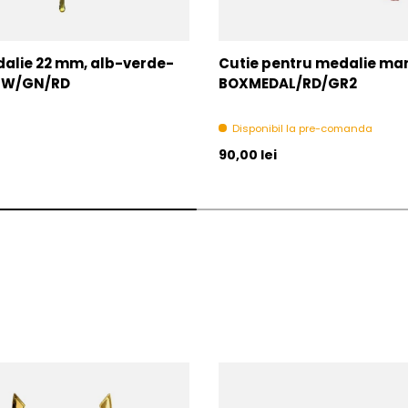
alie 22 mm, alb-verde-
Cutie pentru medalie mare
2-W/GN/RD
BOXMEDAL/RD/GR2
Disponibil la pre-comanda
l
Pret initial
90,00 lei