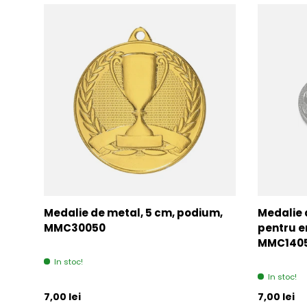
Medalie de metal, 5 cm, podium,
Medalie 
MMC30050
pentru e
MMC140
In stoc!
In stoc!
Pret initial
Pret initia
7,00 lei
7,00 lei