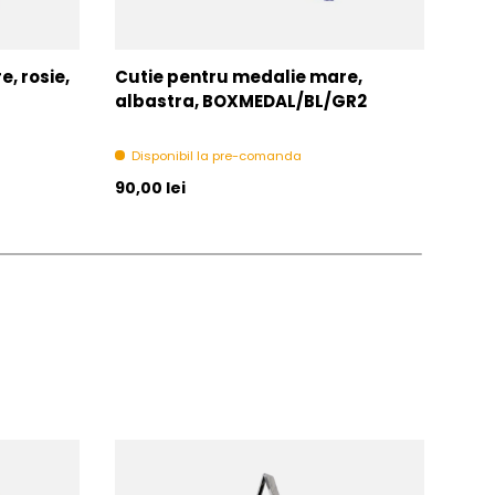
, rosie,
Cutie pentru medalie mare,
Snu
albastra, BOXMEDAL/BL/GR2
V8-
Disponibil la pre-comanda
In 
Pret initial
Pret 
90,00 lei
1,00 