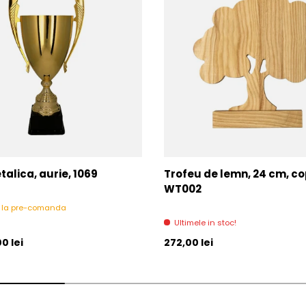
alica, aurie, 1069
Trofeu de lemn, 24 cm, c
WT002
l la pre-comanda
Ultimele in stoc!
l
Pret initial
0 lei
272,00 lei