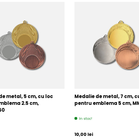
de metal, 5 cm, cu loc
Medalie de metal, 7 cm, c
mblema 2.5 cm,
pentru emblema 5 cm, 
50
In stoc!
l
Pret initial
10,00 lei