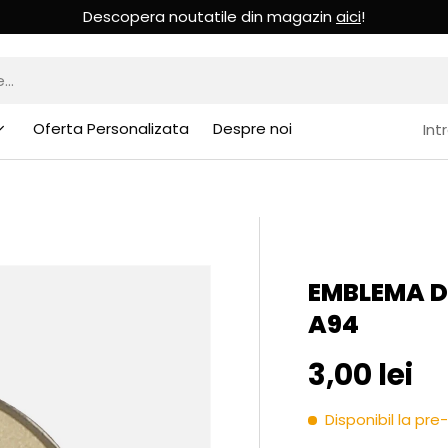
Descopera noutatile din magazin
aici
!
Oferta Personalizata
Despre noi
Int
EMBLEMA DE
A94
Pret initia
3,00 lei
Disponibil la p