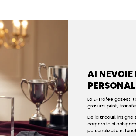
AI NEVOIE
PERSONAL
La E-Trofee gasesti t
gravura, print, transf
De la tricouri, insign
corporate si echipa
personalizate in func