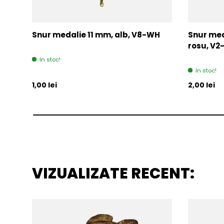
Snur medalie 11 mm, alb, V8-WH
Snur med
rosu, V
In stoc!
In stoc!
Pret initial
Pret initia
1,00 lei
2,00 lei
VIZUALIZATE RECENT: