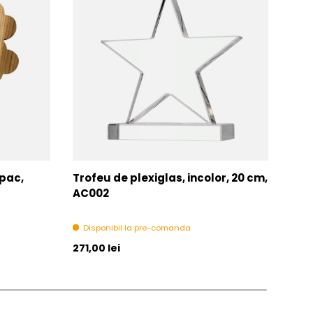
opac,
Trofeu de plexiglas, incolor, 20 cm,
Tro
AC002
Di
Disponibil la pre-comanda
Pret initial
Pret 
271,00 lei
271,