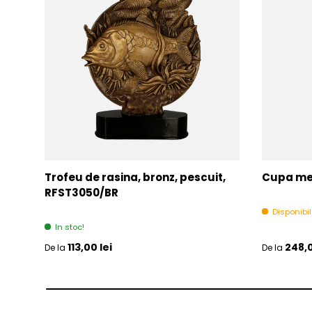
Trofeu de rasina, bronz, pescuit,
Cupa met
RFST3050/BR
Disponibi
In stoc!
Pret initial
Pret initia
113,00 lei
248,0
De la
De la