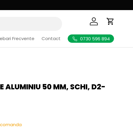
Logheaza-te
Cos de Cu
rebari Frecvente
Contact
0730 596 894
 ALUMINIU 50 MM, SCHI, D2-
l
re-comanda