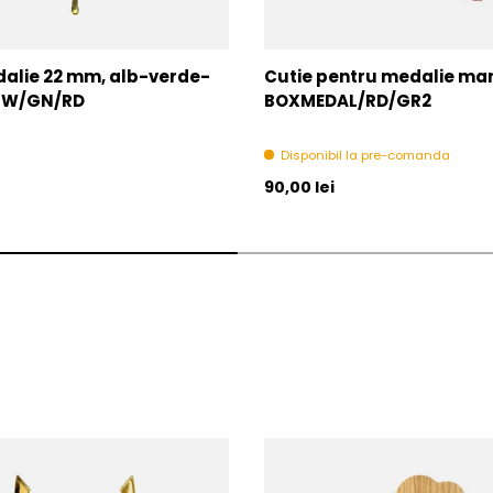
alie 22 mm, alb-verde-
Cutie pentru medalie mare
2-W/GN/RD
BOXMEDAL/RD/GR2
Disponibil la pre-comanda
l
Pret initial
90,00 lei