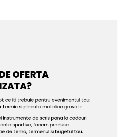
 DE OFERTA
IZATA?
ot ce iti trebuie pentru evenimentul tau:
er termic si placute metalice gravate.
e si instrumente de scris pana la cadouri
mente sportive, facem produse
tie de tema, termenul si bugetul tau.