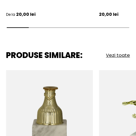
Pret initial
Pret initial
20,00 lei
20,00 lei
De la
PRODUSE SIMILARE:
Vezi toate