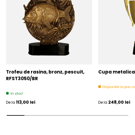
Trofeu de rasina, bronz, pescuit,
Cupa metalica,
RFST3050/BR
Disponibil la pre
In stoc!
Pret initial
Pret initial
113,00 lei
248,00 lei
De la
De la