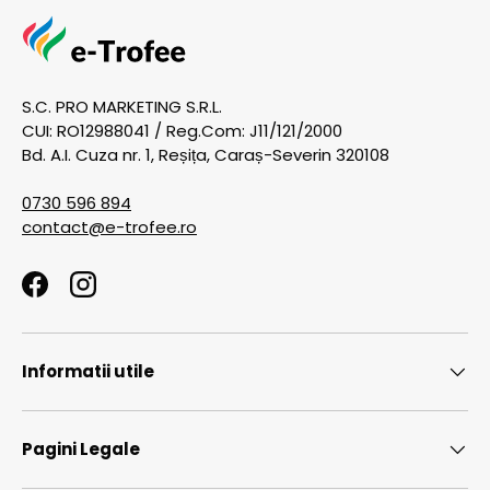
S.C. PRO MARKETING S.R.L.
CUI: RO12988041 / Reg.Com: J11/121/2000
Bd. A.I. Cuza nr. 1, Reșița, Caraș-Severin 320108
0730 596 894
contact@e-trofee.ro
Facebook
Instagram
Informatii utile
Pagini Legale