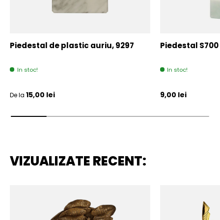
Piedestal de plastic auriu, 9297
Piedestal S700
In stoc!
In stoc!
Pret initial
Pret initial
15,00 lei
9,00 lei
De la
VIZUALIZATE RECENT: