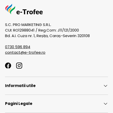
S.C. PRO MARKETING S.R.L.
CUI: RO12988041 / Reg.Com: J11/121/2000
Bd. A.I. Cuza nr. 1, Reșița, Caraș-Severin 320108
0730 596 894
contact@e-trofee.ro
Facebook
Instagram
Informatii utile
Pagini Legale