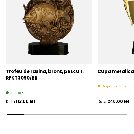
Trofeu de rasina, bronz, pescuit,
Cupa metalica,
RFST3050/BR
Disponibil la pre
In stoc!
Pret initial
Pret initial
113,00 lei
248,00 lei
De la
De la