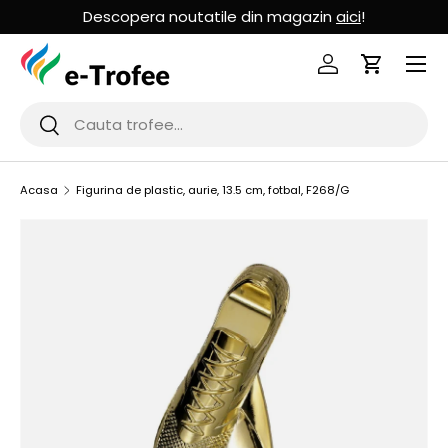
Descopera noutatile din magazin
aici
!
MERGI LA CONTINUT
Logheaza-te
Cos de Cu
Cauta
Cauta
Acasa
Figurina de plastic, aurie, 13.5 cm, fotbal, F268/G
SARI LA INFORMATIILE PRODUSULUI