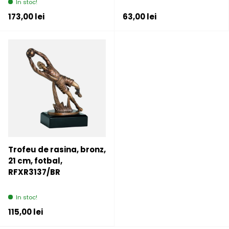
In stoc!
Pret initial
Pret initial
173,00 lei
63,00 lei
Trofeu de rasina, bronz,
21 cm, fotbal,
RFXR3137/BR
In stoc!
Pret initial
115,00 lei