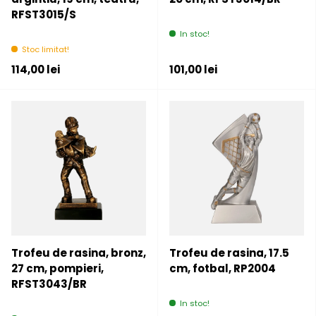
RFST3015/S
In stoc!
Stoc limitat!
Pret initial
Pret initial
114,00 lei
101,00 lei
Trofeu de rasina, bronz,
Trofeu de rasina, 17.5
27 cm, pompieri,
cm, fotbal, RP2004
RFST3043/BR
In stoc!