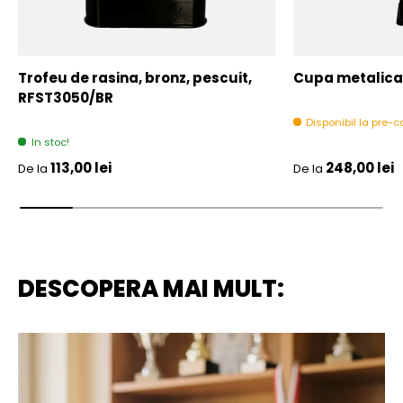
Trofeu de rasina, bronz, pescuit,
Cupa metalica,
RFST3050/BR
Disponibil la pre
In stoc!
Pret initial
Pret initial
113,00 lei
248,00 lei
De la
De la
DESCOPERA MAI MULT: