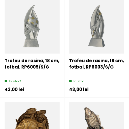
Trofeu de rasina, 18 cm,
Trofeu de rasina, 18 cm,
fotbal, RP6005/S/G
fotbal, RP6003/S/G
In stoc!
In stoc!
Pret initial
Pret initial
43,00 lei
43,00 lei