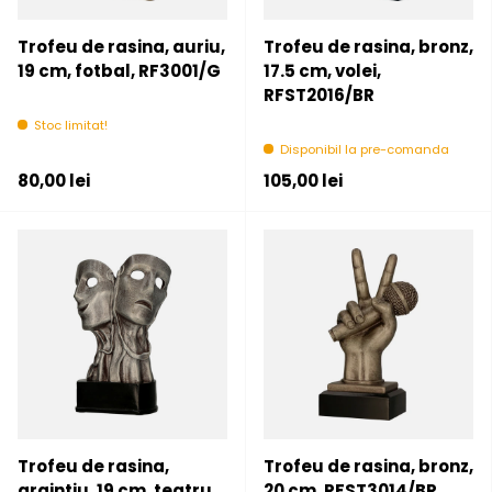
Trofeu de rasina, auriu,
Trofeu de rasina, bronz,
19 cm, fotbal, RF3001/G
17.5 cm, volei,
RFST2016/BR
Stoc limitat!
Disponibil la pre-comanda
Pret initial
Pret initial
80,00 lei
105,00 lei
Trofeu de rasina,
Trofeu de rasina, bronz,
argintiu, 19 cm, teatru,
20 cm, RFST3014/BR