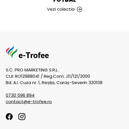
Vezi colectia
S.C. PRO MARKETING S.R.L.
CUI: RO12988041 / Reg.Com: J11/121/2000
Bd. A.I. Cuza nr. 1, Reșița, Caraș-Severin 320108
0730 596 894
contact@e-trofee.ro
Facebook
Instagram