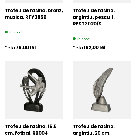
Trofeu de rasina, bronz,
Trofeu de rasina,
muzica, RTY3859
argintiu, pescuit,
RFST3020/S
In stoc!
In stoc!
Pret initial
Pret initial
78,00 lei
182,00 lei
De la
De la
Trofeu de rasina, 15.5
Trofeu de rasina,
cm, fotbal, RB004
argintiu, 20 cm,