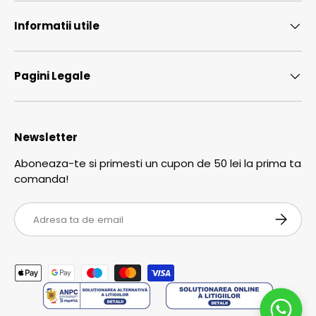
Informatii utile
Pagini Legale
Newsletter
Aboneaza-te si primesti un cupon de 50 lei la prima ta
comanda!
Email
ABONEA
Metode de plata acceptate