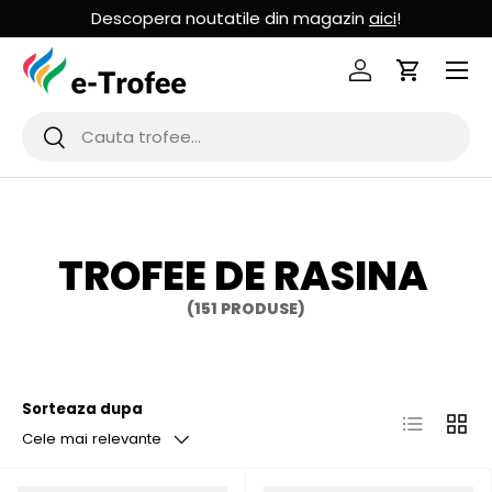
Descopera noutatile din magazin
aici
!
MERGI LA CONTINUT
Logheaza-te
Cos de Cu
Cauta
Cauta
TROFEE DE RASINA
(151 PRODUSE)
Sorteaza dupa
Lista
Grila
Cele mai relevante