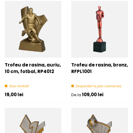
Trofeu de rasina, auriu,
Trofeu de rasina, bronz,
10 cm, fotbal, RP4012
RFPL1001
Stoc limitat!
Disponibil la pre-comanda
Pret initial
Pret initial
19,00 lei
109,00 lei
De la