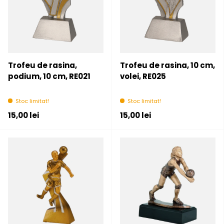
Trofeu de rasina,
Trofeu de rasina, 10 cm,
podium, 10 cm, RE021
volei, RE025
Stoc limitat!
Stoc limitat!
Pret initial
Pret initial
15,00 lei
15,00 lei