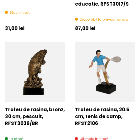
educatie, RFST3017/S
Stoc limitat!
Disponibil la pre-comanda
Pret initial
Pret initial
31,00 lei
87,00 lei
Trofeu de rasina, bronz,
Trofeu de rasina, 20.5
30 cm, pescuit,
cm, tenis de camp,
RFST3039/BR
RFST2106
In stoc!
Ultimele in stoc!