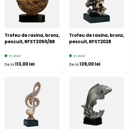
Trofeu de rasina, bronz,
Trofeu de rasina, bronz,
pescuit, RFST3050/BR
pescuit, RFST2028
In stoc!
In stoc!
Pret initial
Pret initial
113,00 lei
139,00 lei
De la
De la