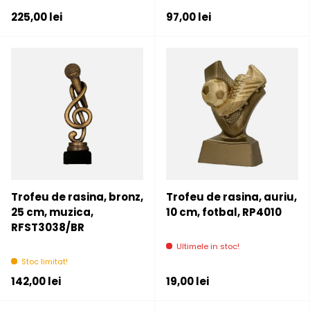
Pret initial
Pret initial
225,00 lei
97,00 lei
Trofeu de rasina, bronz,
Trofeu de rasina, auriu,
25 cm, muzica,
10 cm, fotbal, RP4010
RFST3038/BR
Ultimele in stoc!
Stoc limitat!
Pret initial
Pret initial
142,00 lei
19,00 lei