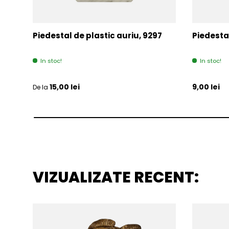
Piedestal de plastic auriu, 9297
Piedesta
In stoc!
In stoc!
Pret initial
Pret initia
15,00 lei
9,00 lei
De la
VIZUALIZATE RECENT: