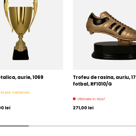
alica, aurie, 1069
Trofeu de rasina, auriu, 1
fotbal, RF1010/G
l la pre-comanda
Ultimele in stoc!
l
Pret initial
0 lei
271,00 lei