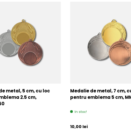
de metal, 5 cm, cu loc
Medalie de metal, 7 cm, c
mblema 2.5 cm,
pentru emblema 5 cm, 
50
In stoc!
l
Pret initial
10,00 lei