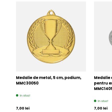
Medalie de metal, 5 cm, podium,
Medalie 
MMC30050
pentru e
MMC140
In stoc!
In stoc!
Pret initial
Pret initia
7,00 lei
7,00 lei