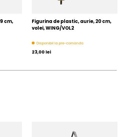
 9 cm,
Figurina de plastic, aurie, 20 cm,
Figu
volei, WING/VOL2
fot
Disponibil la pre-comanda
Di
Pret initial
Pret 
23,00 lei
23,0