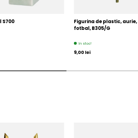
l S700
Figurina de plastic, aurie,
fotbal, B305/G
In stoc!
l
Pret initial
9,00 lei