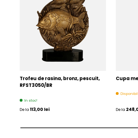
Trofeu de rasina, bronz, pescuit,
Cupa met
RFST3050/BR
Disponibi
In stoc!
Pret initial
Pret initia
113,00 lei
248,0
De la
De la