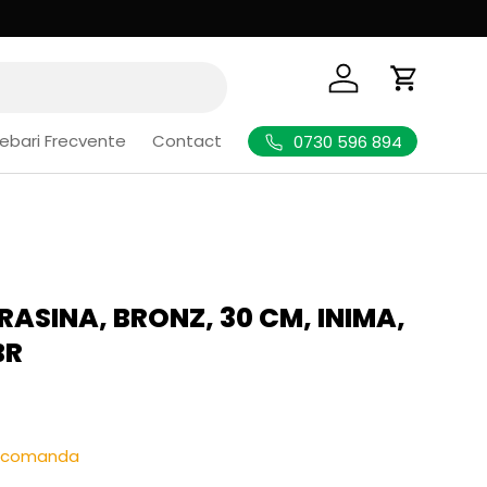
Logheaza-te
Cos de Cu
rebari Frecvente
Contact
0730 596 894
RASINA, BRONZ, 30 CM, INIMA,
BR
l
re-comanda