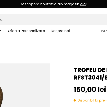
Descopera noutatile din magazin
aici
!
Oferta Personalizata
Despre noi
Int
TROFEU DE 
RFST3041/
Pret initia
150,00 lei
Disponibil la p