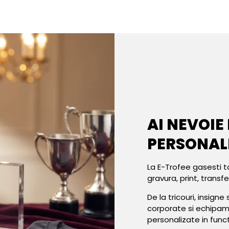
AI NEVOIE
PERSONAL
La E-Trofee gasesti t
gravura, print, transf
De la tricouri, insign
corporate si echipa
personalizate in func