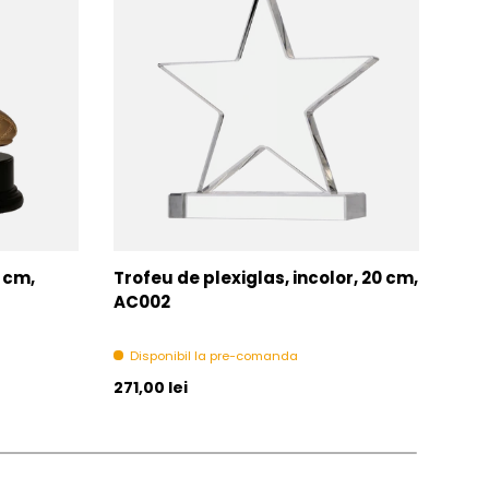
7 cm,
Trofeu de plexiglas, incolor, 20 cm,
Tro
AC002
Di
Disponibil la pre-comanda
Pret initial
Pret 
271,00 lei
271,