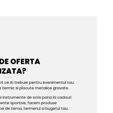
 DE OFERTA
IZATA?
ot ce iti trebuie pentru evenimentul tau:
er termic si placute metalice gravate.
e si instrumente de scris pana la cadouri
mente sportive, facem produse
tie de tema, termenul si bugetul tau.