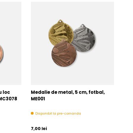
u loc
Medalie de metal, 5 cm, fotbal,
Med
MMC3078
ME001
MM
Disponibil la pre-comanda
In 
Pret initial
Pret 
7,00 lei
6,00