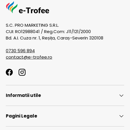
S.C. PRO MARKETING S.R.L.
CUI: RO12988041 / Reg.Com: J11/121/2000
Bd. A.I. Cuza nr. 1, Reșița, Caraș-Severin 320108
0730 596 894
contact@e-trofee.ro
Facebook
Instagram
Informatii utile
Pagini Legale