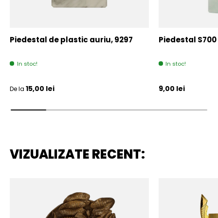
Piedestal de plastic auriu, 9297
Piedestal S700
In stoc!
In stoc!
Pret initial
Pret initial
15,00 lei
9,00 lei
De la
VIZUALIZATE RECENT: