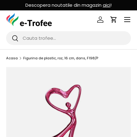
Descopera noutatile din magazin
aici
!
MERGI LA CONTINUT
Logheaza-te
Cos de Cu
Cauta
Cauta
Acasa
Figurina de plastic, roz, 16 cm, dans, F198/P
SARI LA INFORMATIILE PRODUSULUI