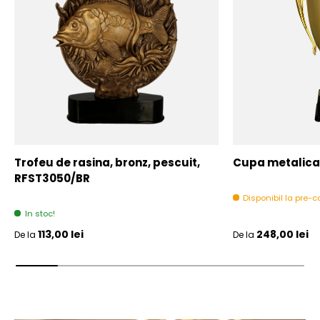
Trofeu de rasina, bronz, pescuit,
Cupa metalica,
RFST3050/BR
Disponibil la pre
In stoc!
Pret initial
Pret initial
113,00 lei
248,00 lei
De la
De la