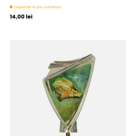
Disponibil la pre-comanda
Pret initial
14,00 lei