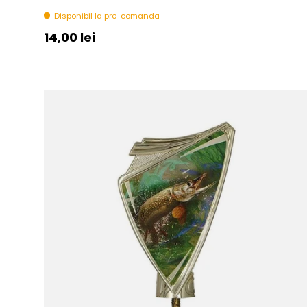
Disponibil la pre-comanda
Pret initial
14,00 lei