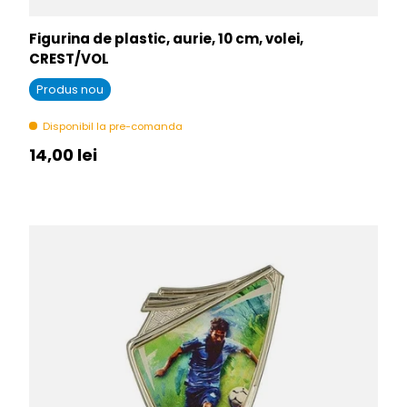
Figurina de plastic, aurie, 10 cm, volei,
CREST/VOL
Produs nou
Disponibil la pre-comanda
Pret initial
14,00 lei