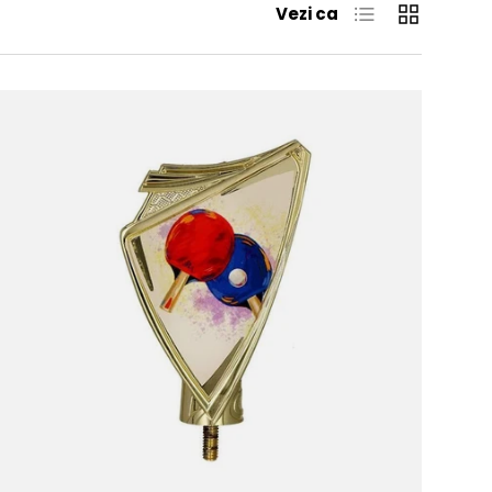
Lista
Grila
Vezi ca