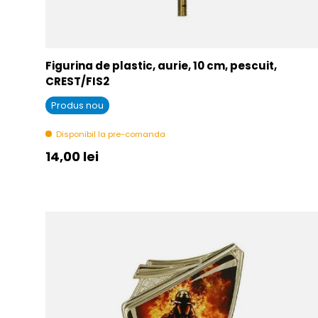
Figurina de plastic, aurie, 10 cm, pescuit,
CREST/FIS2
Produs nou
Disponibil la pre-comanda
Pret initial
14,00 lei