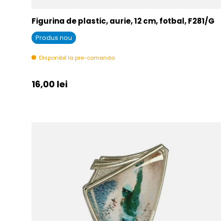
Figurina de plastic, aurie, 12 cm, fotbal, F281/G
Produs nou
Disponibil la pre-comanda
Pret initial
16,00 lei