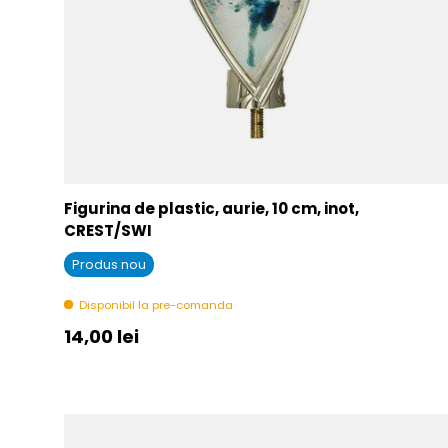
Figurina de plastic, aurie, 10 cm, inot,
CREST/SWI
Produs nou
Disponibil la pre-comanda
Pret initial
14,00 lei