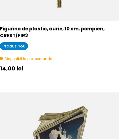
Figurina de plastic, aurie, 10 cm, pompieri,
CREST/FIR2
Produs nou
Disponibil la pre-comanda
Pret initial
14,00 lei