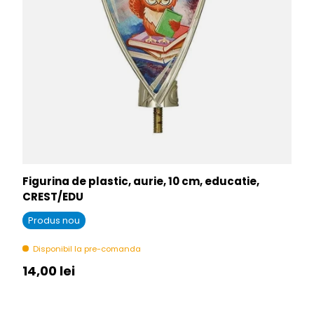
Figurina de plastic, aurie, 10 cm, educatie,
CREST/EDU
Produs nou
Disponibil la pre-comanda
Pret initial
14,00 lei