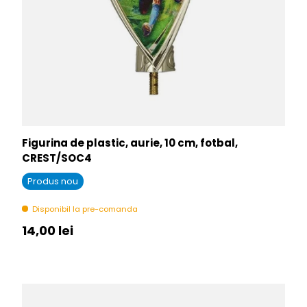
Figurina de plastic, aurie, 10 cm, fotbal,
CREST/SOC4
Produs nou
Disponibil la pre-comanda
Pret initial
14,00 lei