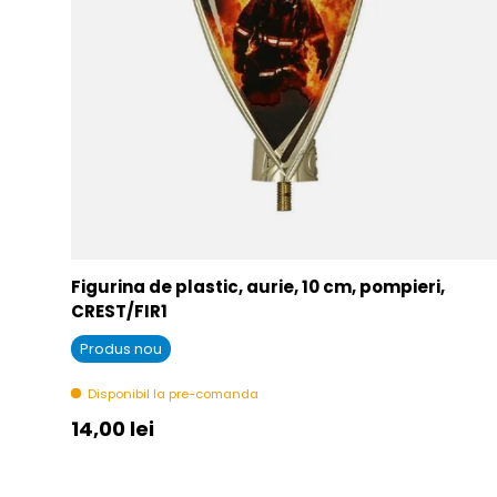
Figurina de plastic, aurie, 10 cm, pompieri,
CREST/FIR1
Produs nou
Disponibil la pre-comanda
Pret initial
14,00 lei