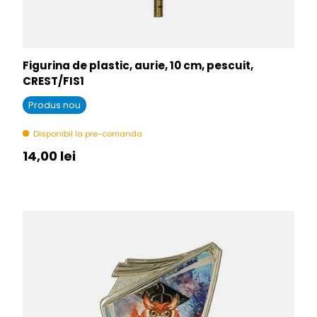
Figurina de plastic, aurie, 10 cm, pescuit,
CREST/FIS1
Produs nou
Disponibil la pre-comanda
Pret initial
14,00 lei