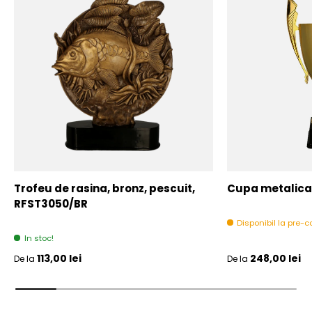
Trofeu de rasina, bronz, pescuit,
Cupa metalica,
RFST3050/BR
Disponibil la pre
In stoc!
Pret initial
Pret initial
113,00 lei
248,00 lei
De la
De la