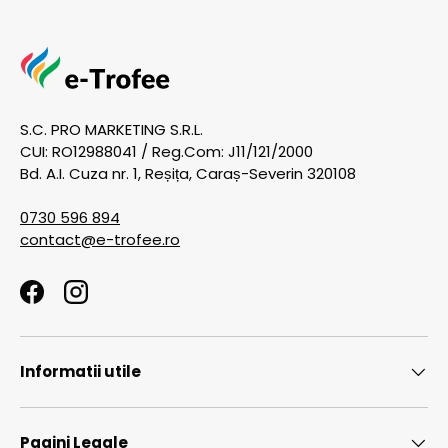
S.C. PRO MARKETING S.R.L.
CUI: RO12988041 / Reg.Com: J11/121/2000
Bd. A.I. Cuza nr. 1, Reșița, Caraș-Severin 320108
0730 596 894
contact@e-trofee.ro
Facebook
Instagram
Informatii utile
Pagini Legale