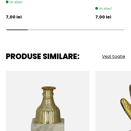
In stoc!
In stoc!
Pret initial
Pret initial
7,00 lei
7,00 lei
PRODUSE SIMILARE:
Vezi toate