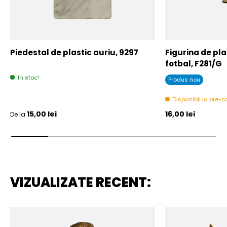
Piedestal de plastic auriu, 9297
Figurina de plas
fotbal, F281/G
In stoc!
Produs nou
Disponibil la pre
Pret initial
Pret initial
15,00 lei
16,00 lei
De la
VIZUALIZATE RECENT: