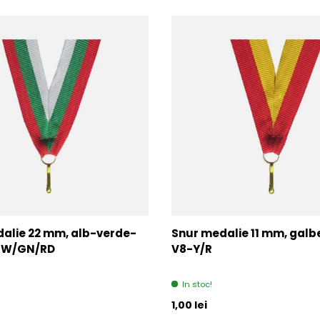
alie 22 mm, alb-verde-
Snur medalie 11 mm, galb
2-W/GN/RD
V8-Y/R
In stoc!
l
Pret initial
1,00 lei