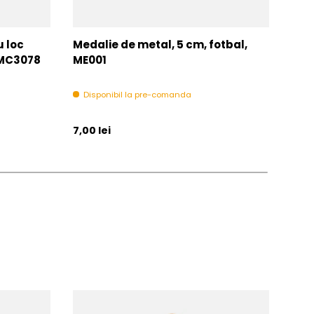
u loc
Medalie de metal, 5 cm, fotbal,
Med
MMC3078
ME001
MM
Disponibil la pre-comanda
In 
Pret initial
Pret 
7,00 lei
6,00