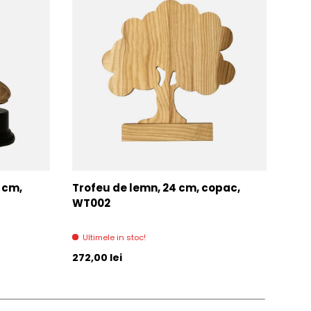
7 cm,
Trofeu de lemn, 24 cm, copac,
Trof
WT002
AC0
Ultimele in stoc!
Di
Pret initial
Pret 
272,00 lei
271,