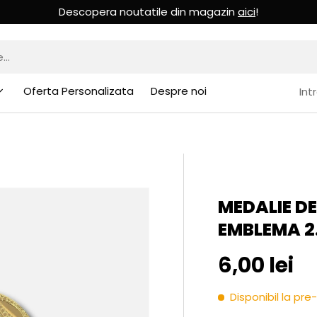
Descopera noutatile din magazin
aici
!
Oferta Personalizata
Despre noi
Int
MEDALIE DE
EMBLEMA 2
Pret initia
6,00 lei
Disponibil la p