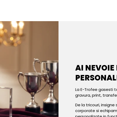
AI NEVOIE
PERSONAL
La E-Trofee gasesti t
gravura, print, transf
De la tricouri, insign
corporate si echipa
personalizate in func