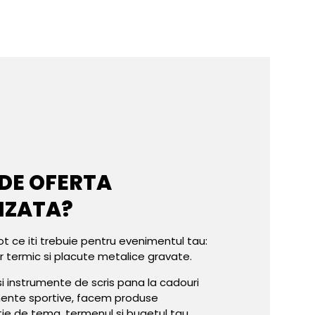
 DE OFERTA
IZATA?
ot ce iti trebuie pentru evenimentul tau:
er termic si placute metalice gravate.
e si instrumente de scris pana la cadouri
mente sportive, facem produse
tie de tema, termenul si bugetul tau.