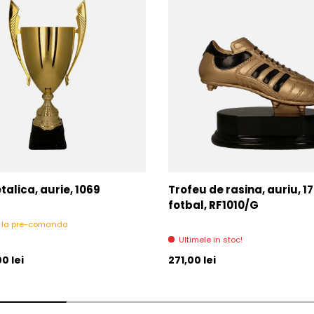
alica, aurie, 1069
Trofeu de rasina, auriu, 1
fotbal, RF1010/G
l la pre-comanda
Ultimele in stoc!
l
Pret initial
0 lei
271,00 lei