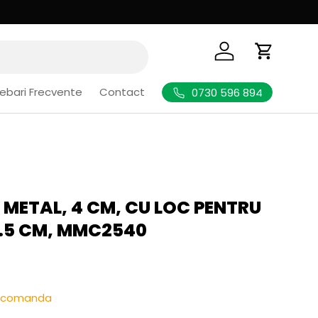
Logheaza-te
Cos de Cu
rebari Frecvente
Contact
0730 596 894
 METAL, 4 CM, CU LOC PENTRU
.5 CM, MMC2540
l
re-comanda