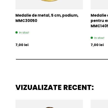
Medalie de metal, 5 cm, podium,
Medalie 
MMC30050
pentru e
MMC140
In stoc!
In stoc!
Pret initial
Pret initia
7,00 lei
7,00 lei
VIZUALIZATE RECENT: