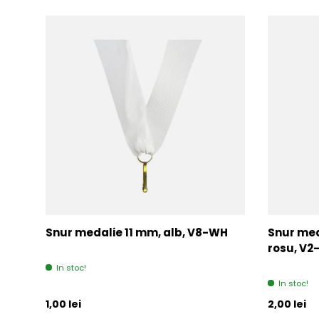
Snur medalie 11 mm, alb, V8-WH
Snur med
rosu, V
In stoc!
In stoc!
Pret initial
Pret initia
1,00 lei
2,00 lei