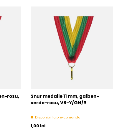
en-rosu,
Snur medalie 11 mm, galben-
Snu
verde-rosu, V8-Y/GN/R
alb
Disponibil la pre-comanda
Di
Pret initial
Pret 
1,00 lei
1,00 