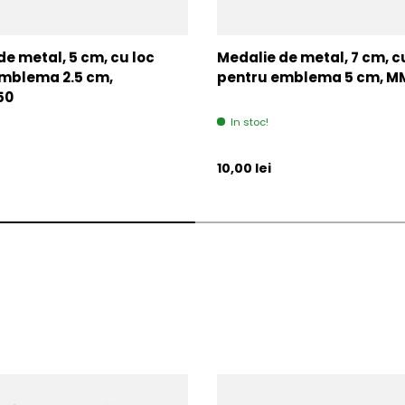
de metal, 5 cm, cu loc
Medalie de metal, 7 cm, c
mblema 2.5 cm,
pentru emblema 5 cm, 
50
In stoc!
l
Pret initial
10,00 lei