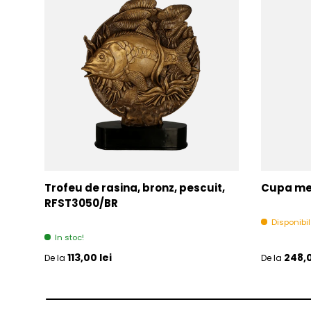
Trofeu de rasina, bronz, pescuit,
Cupa met
RFST3050/BR
Disponibi
In stoc!
Pret initial
Pret initia
113,00 lei
248,0
De la
De la