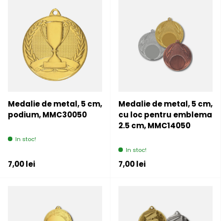
Medalie de metal, 5 cm,
Medalie de metal, 5 cm,
podium, MMC30050
cu loc pentru emblema
2.5 cm, MMC14050
In stoc!
In stoc!
Pret initial
Pret initial
7,00 lei
7,00 lei