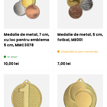
Medalie de metal, 7 cm,
Medalie de metal, 5 cm,
cu loc pentru emblema
fotbal, ME001
5 cm, MMC3078
Disponibil la pre-comanda
In stoc!
Pret initial
Pret initial
10,00 lei
7,00 lei