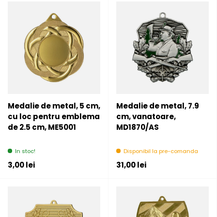
Medalie de metal, 5 cm,
Medalie de metal, 7.9
cu loc pentru emblema
cm, vanatoare,
de 2.5 cm, ME5001
MD1870/AS
In stoc!
Disponibil la pre-comanda
Pret initial
Pret initial
3,00 lei
31,00 lei