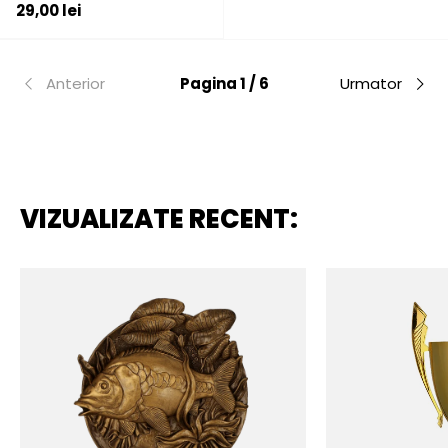
Pret initial
29,00 lei
Anterior
Pagina 1 / 6
Urmator
VIZUALIZATE RECENT: