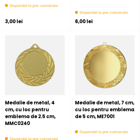
Disponibil la pre-comanda
Disponibil la pre-comanda
Pret initial
Pret initial
3,00 lei
6,00 lei
Medalie de metal, 4
Medalie de metal, 7 cm,
cm, cu loc pentru
cu loc pentru emblema
emblema de 2.5 cm,
de 5 cm, ME7001
MMC0240
Disponibil la pre-comanda
Disponibil la pre-comanda