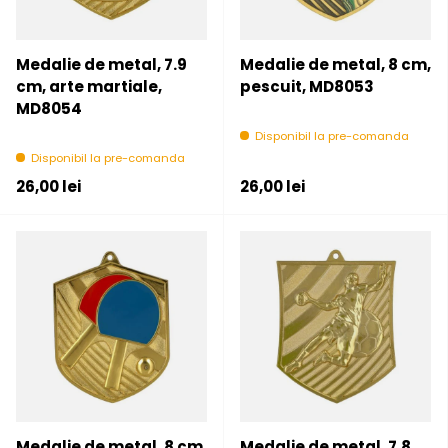
Medalie de metal, 7.9
Medalie de metal, 8 cm,
cm, arte martiale,
pescuit, MD8053
MD8054
Disponibil la pre-comanda
Disponibil la pre-comanda
Pret initial
Pret initial
26,00 lei
26,00 lei
Medalie de metal, 8 cm,
Medalie de metal, 7.8