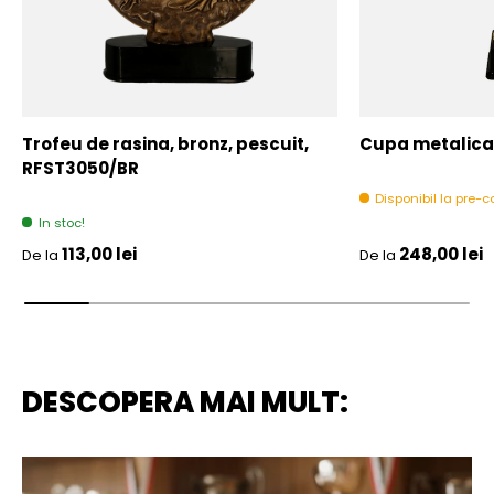
Trofeu de rasina, bronz, pescuit,
Cupa metalica,
RFST3050/BR
Disponibil la pre
In stoc!
Pret initial
Pret initial
113,00 lei
248,00 lei
De la
De la
DESCOPERA MAI MULT: