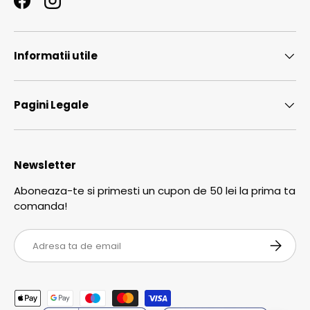
Facebook
Instagram
Informatii utile
Pagini Legale
Newsletter
Aboneaza-te si primesti un cupon de 50 lei la prima ta
comanda!
Email
ABONEA
Metode de plata acceptate