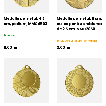
Medalie de metal, 4.5
Medalie de metal, 5 cm,
cm, podium, MMC4503
cu loc pentru emblema
de 2.5 cm, MMC2050
In stoc!
Disponibil la pre-comanda
Pret initial
Pret initial
6,00 lei
3,00 lei