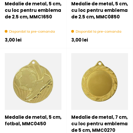
Medalie de metal, 5 cm,
Medalie de metal, 5 cm,
cu loc pentru emblema
cu loc pentru emblema
de 2.5 cm, MMC1650
de 2.5 cm, MMC0850
Disponibil la pre-comanda
Disponibil la pre-comanda
Pret initial
Pret initial
3,00 lei
3,00 lei
Medalie de metal, 5 cm,
Medalie de metal, 7 cm,
fotbal, MMC0450
cu loc pentru emblema
de 5 cm, MMC0270