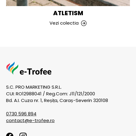
ATLETISM
Vezi colectia
S.C. PRO MARKETING S.R.L.
CUI: RO12988041 / Reg.Com: J11/121/2000
Bd. A.I. Cuza nr. 1, Reșița, Caraș-Severin 320108
0730 596 894
contact@e-trofee.ro