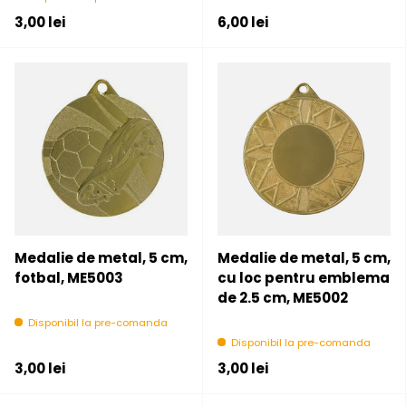
Pret initial
Pret initial
3,00 lei
6,00 lei
Medalie de metal, 5 cm,
Medalie de metal, 5 cm,
fotbal, ME5003
cu loc pentru emblema
de 2.5 cm, ME5002
Disponibil la pre-comanda
Disponibil la pre-comanda
Pret initial
Pret initial
3,00 lei
3,00 lei