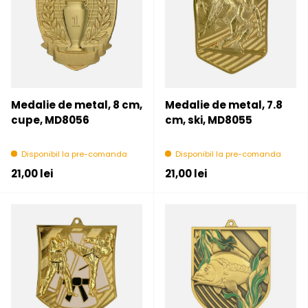
Medalie de metal, 8 cm,
Medalie de metal, 7.8
cupe, MD8056
cm, ski, MD8055
Disponibil la pre-comanda
Disponibil la pre-comanda
Pret initial
Pret initial
21,00 lei
21,00 lei