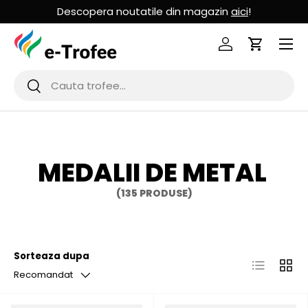
Descopera noutatile din magazin
aici
!
MERGI LA CONTINUT
Logheaza-te
Cos de Cu
Cauta
Cauta
MEDALII DE METAL
(135 PRODUSE)
Sorteaza dupa
Lista
Grila
Recomandat