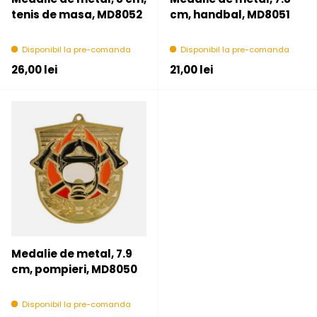
tenis de masa, MD8052
cm, handbal, MD8051
Disponibil la pre-comanda
Disponibil la pre-comanda
Pret initial
Pret initial
26,00 lei
21,00 lei
Medalie de metal, 7.9
cm, pompieri, MD8050
Disponibil la pre-comanda