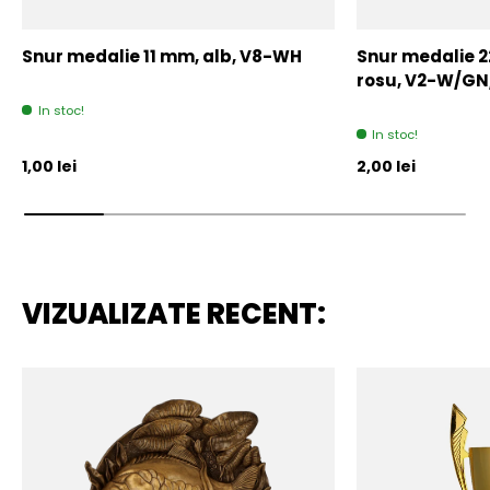
Snur medalie 11 mm, alb, V8-WH
Snur medalie 
rosu, V2-W/GN
In stoc!
In stoc!
Pret initial
Pret initial
1,00 lei
2,00 lei
VIZUALIZATE RECENT: