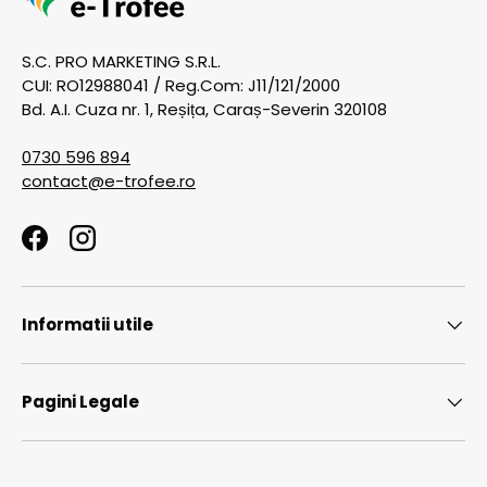
S.C. PRO MARKETING S.R.L.
CUI: RO12988041 / Reg.Com: J11/121/2000
Bd. A.I. Cuza nr. 1, Reșița, Caraș-Severin 320108
0730 596 894
contact@e-trofee.ro
Facebook
Instagram
Informatii utile
Pagini Legale