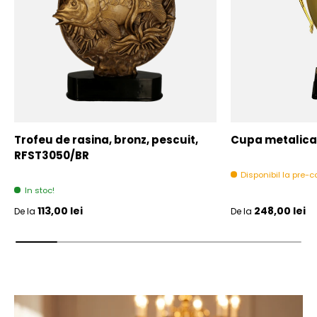
Trofeu de rasina, bronz, pescuit,
Cupa metalica,
RFST3050/BR
Disponibil la pre
In stoc!
Pret initial
Pret initial
113,00 lei
248,00 lei
De la
De la