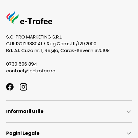
S.C. PRO MARKETING S.R.L.
CUI: RO12988041 / Reg.Com: J11/121/2000
Bd. A.I. Cuza nr. 1, Reșița, Caraș-Severin 320108
0730 596 894
contact@e-trofee.ro
Facebook
Instagram
Informatii utile
Pagini Legale