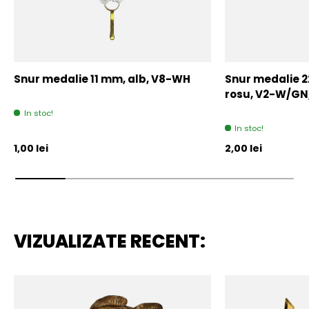
Snur medalie 11 mm, alb, V8-WH
Snur medalie 
rosu, V2-W/GN
In stoc!
In stoc!
Pret initial
Pret initial
1,00 lei
2,00 lei
VIZUALIZATE RECENT: