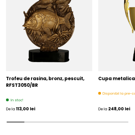
Trofeu de rasina, bronz, pescuit,
Cupa metalica,
RFST3050/BR
Disponibil la pre
In stoc!
Pret initial
Pret initial
113,00 lei
248,00 lei
De la
De la