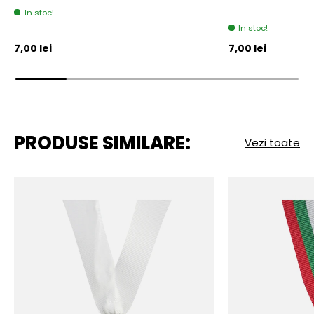
In stoc!
In stoc!
Pret initial
Pret initial
7,00 lei
7,00 lei
PRODUSE SIMILARE:
Vezi toate