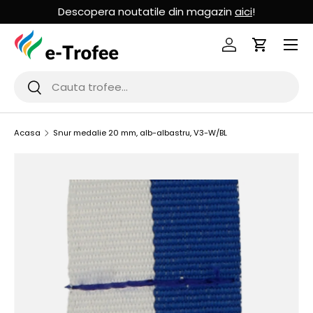
Descopera noutatile din magazin
aici
!
MERGI LA CONTINUT
Logheaza-te
Cos de Cu
Cauta
Cauta
Acasa
Snur medalie 20 mm, alb-albastru, V3-W/BL
SARI LA INFORMATIILE PRODUSULUI