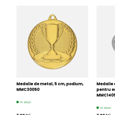
Medalie de metal, 5 cm, podium,
Medalie 
MMC30050
pentru e
MMC140
In stoc!
In stoc!
Pret initial
Pret initia