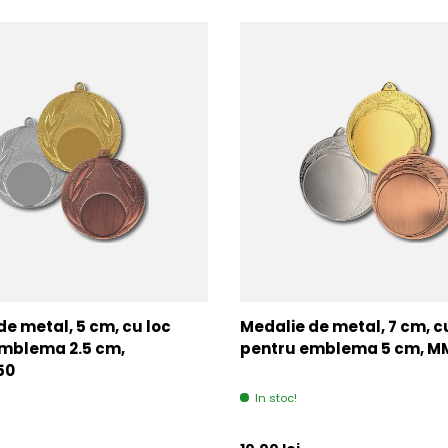
de metal, 5 cm, cu loc
Medalie de metal, 7 cm, c
mblema 2.5 cm,
pentru emblema 5 cm, 
50
In stoc!
l
Pret initial