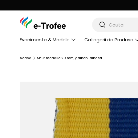
din magazin
aici
!
MERGI LA CONTINUT
Cauta
Cauta
Evenimente & Modele
Categorii de Produse
Acasa
Snur medalie 20 mm, galben-albastru, V3-Y/BL
SARI LA INFORMATIILE PRODUSULUI