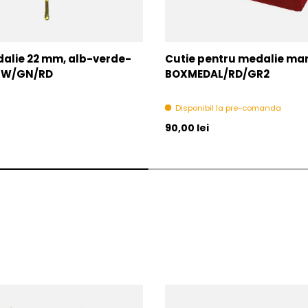
alie 22 mm, alb-verde-
Cutie pentru medalie mare
2-W/GN/RD
BOXMEDAL/RD/GR2
Disponibil la pre-comanda
l
Pret initial
90,00 lei