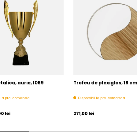
alica, aurie, 1069
Trofeu de plexiglas, 18 c
l la pre-comanda
Disponibil la pre-comanda
l
Pret initial
0 lei
271,00 lei