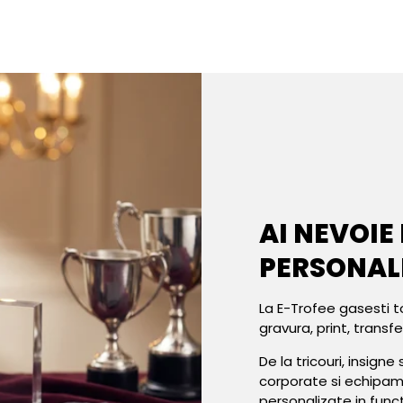
AI NEVOIE
PERSONAL
La E-Trofee gasesti t
gravura, print, transf
De la tricouri, insign
corporate si echipa
personalizate in func