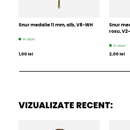
Snur medalie 11 mm, alb, V8-WH
Snur med
rosu, V
In stoc!
In stoc!
Pret initial
Pret initia
1,00 lei
2,00 lei
VIZUALIZATE RECENT: