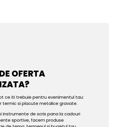
 DE OFERTA
IZATA?
ot ce iti trebuie pentru evenimentul tau:
er termic si placute metalice gravate.
e si instrumente de scris pana la cadouri
mente sportive, facem produse
tie de tema, termenul si bugetul tau.