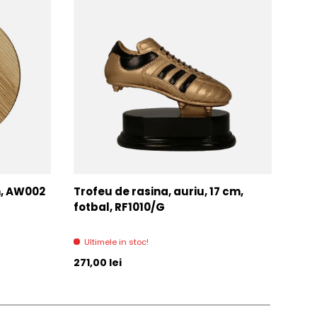
m, AW002
Trofeu de rasina, auriu, 17 cm,
Tro
fotbal, RF1010/G
WT
Ultimele in stoc!
Ult
Pret initial
Pret 
271,00 lei
272,