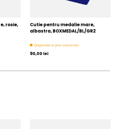
, rosie,
Cutie pentru medalie mare,
Snu
albastra, BOXMEDAL/BL/GR2
V8-
Disponibil la pre-comanda
In 
Pret initial
Pret 
90,00 lei
1,00 