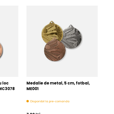
u loc
Medalie de metal, 5 cm, fotbal,
Med
MMC3078
ME001
MM
Disponibil la pre-comanda
In 
Pret initial
Pret 