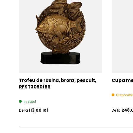
Trofeu de rasina, bronz, pescuit,
Cupa met
RFST3050/BR
Disponibi
In stoc!
Pret initial
Pret initia
113,00 lei
248,0
De la
De la