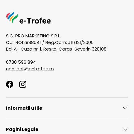
S.C. PRO MARKETING S.R.L.
CUI: RO12988041 / Reg.Com: J11/121/2000
Bd. A.I. Cuza nr. 1, Reșița, Caraș-Severin 320108
0730 596 894
contact@e-trofee.ro
Facebook
Instagram
Informatii utile
Pagini Legale