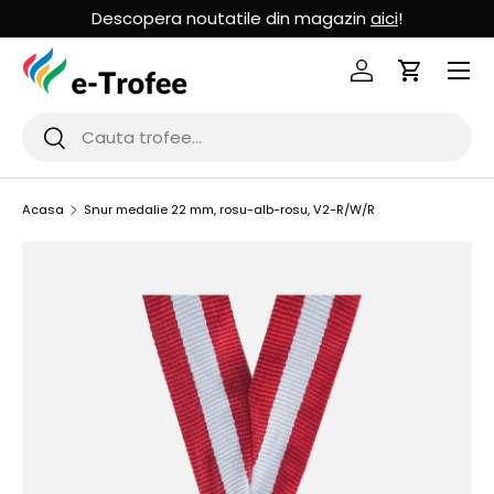
Descopera noutatile din magazin
aici
!
MERGI LA CONTINUT
Logheaza-te
Cos de Cu
Cauta
Cauta
Acasa
Snur medalie 22 mm, rosu-alb-rosu, V2-R/W/R
SARI LA INFORMATIILE PRODUSULUI