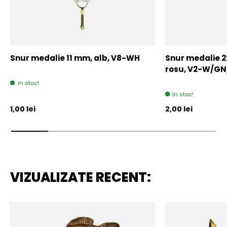
Snur medalie 11 mm, alb, V8-WH
Snur medalie 
rosu, V2-W/GN
In stoc!
In stoc!
Pret initial
Pret initial
1,00 lei
2,00 lei
VIZUALIZATE RECENT: