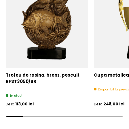
Trofeu de rasina, bronz, pescuit,
Cupa metalica,
RFST3050/BR
Disponibil la pre
In stoc!
Pret initial
Pret initial
113,00 lei
248,00 lei
De la
De la