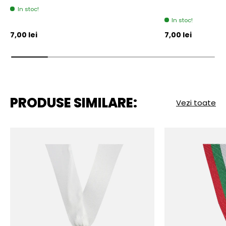
In stoc!
In stoc!
Pret initial
Pret initial
7,00 lei
7,00 lei
PRODUSE SIMILARE:
Vezi toate