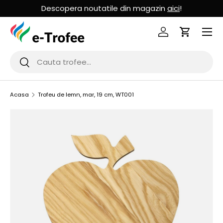
Descopera noutatile din magazin
aici
!
MERGI LA CONTINUT
Logheaza-te
Cos de Cu
Cauta
Cauta
Acasa
Trofeu de lemn, mar, 19 cm, WT001
SARI LA INFORMATIILE PRODUSULUI