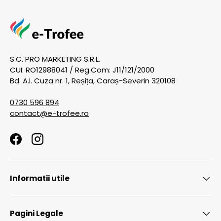
S.C. PRO MARKETING S.R.L.
CUI: RO12988041 / Reg.Com: J11/121/2000
Bd. A.I. Cuza nr. 1, Reșița, Caraș-Severin 320108
0730 596 894
contact@e-trofee.ro
Facebook
Instagram
Informatii utile
Pagini Legale