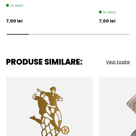
In stoc!
In stoc!
Pret initial
Pret initial
7,00 lei
7,00 lei
PRODUSE SIMILARE:
Vezi toate