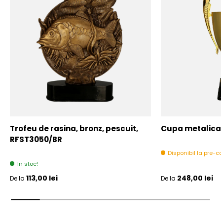
Trofeu de rasina, bronz, pescuit,
Cupa metalica,
RFST3050/BR
Disponibil la pre
In stoc!
Pret initial
Pret initial
113,00 lei
248,00 lei
De la
De la