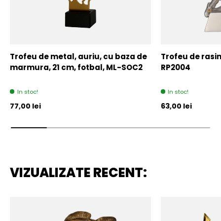
Trofeu de metal, auriu, cu baza de
Trofeu de rasin
marmura, 21 cm, fotbal, ML-SOC2
RP2004
In stoc!
In stoc!
Pret initial
Pret initial
77,00 lei
63,00 lei
VIZUALIZATE RECENT: