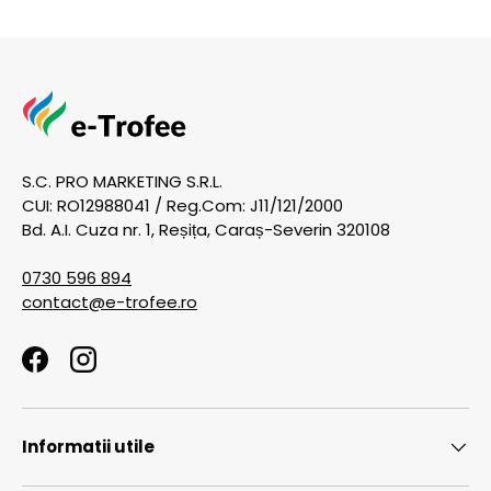
S.C. PRO MARKETING S.R.L.
CUI: RO12988041 / Reg.Com: J11/121/2000
Bd. A.I. Cuza nr. 1, Reșița, Caraș-Severin 320108
0730 596 894
contact@e-trofee.ro
Facebook
Instagram
Informatii utile