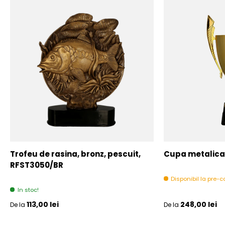
Trofeu de rasina, bronz, pescuit,
Cupa metalica,
RFST3050/BR
Disponibil la pre
In stoc!
Pret initial
Pret initial
113,00 lei
248,00 lei
De la
De la