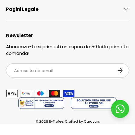
Pagini Legale
Newsletter
Aboneaza-te si primesti un cupon de 50 lei la prima ta
comanda!
Email
ABONEA
Metode de plata acceptate
© 2026
E-Trofee
.
Crafted by
Caravan.