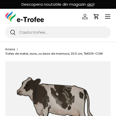
Descopera noutatile din magazin
aici
!
MERGI LA CONTINUT
Logheaza-te
Cos de Cu
Cauta
Cauta
Acasa
Trofeu de metal, auriu, cu baza de marmura, 20.5 cm, TM005-COW
SARI LA INFORMATIILE PRODUSULUI