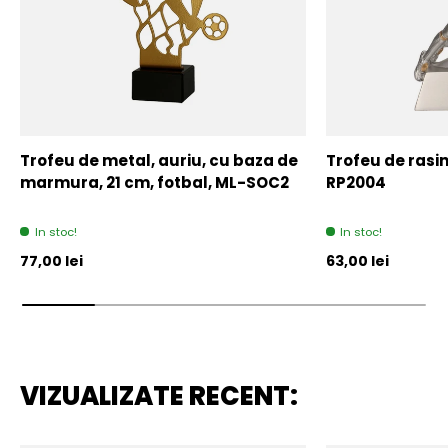
Trofeu de metal, auriu, cu baza de
Trofeu de rasin
marmura, 21 cm, fotbal, ML-SOC2
RP2004
In stoc!
In stoc!
Pret initial
Pret initial
77,00 lei
63,00 lei
VIZUALIZATE RECENT: