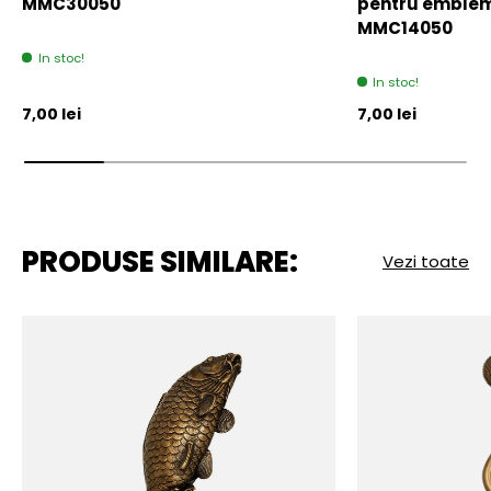
MMC30050
pentru emblem
MMC14050
In stoc!
In stoc!
Pret initial
Pret initial
7,00 lei
7,00 lei
PRODUSE SIMILARE:
Vezi toate