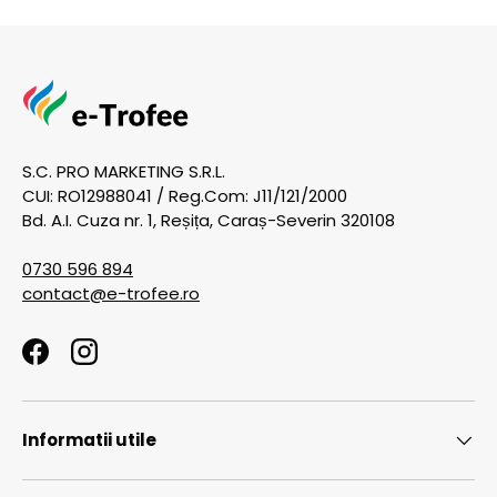
S.C. PRO MARKETING S.R.L.
CUI: RO12988041 / Reg.Com: J11/121/2000
Bd. A.I. Cuza nr. 1, Reșița, Caraș-Severin 320108
0730 596 894
contact@e-trofee.ro
Facebook
Instagram
Informatii utile