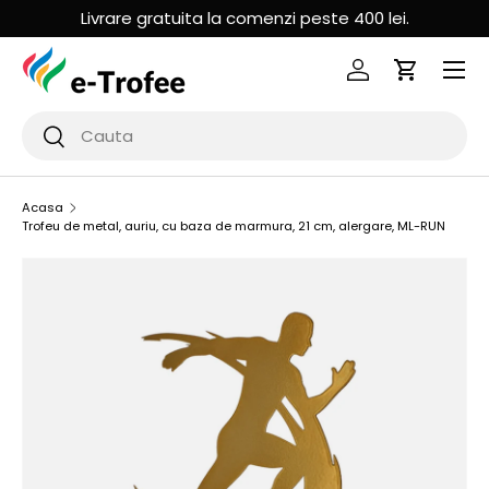
Descopera noutatile din magazin
aici
!
MERGI LA CONTINUT
Logheaza-te
Cos de Cu
Cauta
Cauta
Acasa
Trofeu de metal, auriu, cu baza de marmura, 21 cm, alergare, ML-RUN
SARI LA INFORMATIILE PRODUSULUI