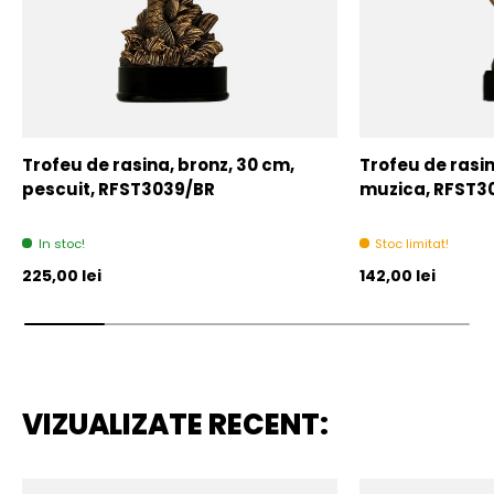
Trofeu de rasina, bronz, 30 cm,
Trofeu de rasin
pescuit, RFST3039/BR
muzica, RFST3
In stoc!
Stoc limitat!
Pret initial
Pret initial
225,00 lei
142,00 lei
VIZUALIZATE RECENT: