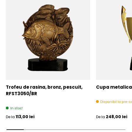
Trofeu de rasina, bronz, pescuit,
Cupa metalica,
RFST3050/BR
Disponibil la pre
In stoc!
Pret initial
Pret initial
113,00 lei
248,00 lei
De la
De la