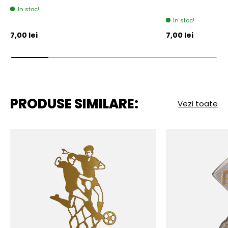
In stoc!
In stoc!
Pret initial
Pret initial
7,00 lei
7,00 lei
PRODUSE SIMILARE:
Vezi toate