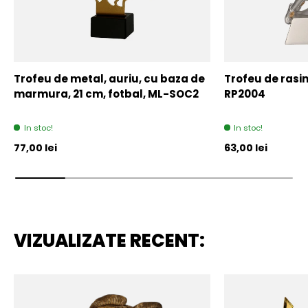
Trofeu de metal, auriu, cu baza de
Trofeu de rasin
marmura, 21 cm, fotbal, ML-SOC2
RP2004
In stoc!
In stoc!
Pret initial
Pret initial
77,00 lei
63,00 lei
VIZUALIZATE RECENT: