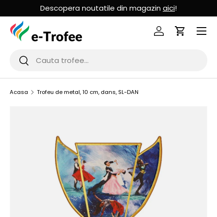
Descopera noutatile din magazin
aici
!
MERGI LA CONTINUT
Logheaza-te
Cos de Cu
Cauta
Cauta
Acasa
Trofeu de metal, 10 cm, dans, SL-DAN
SARI LA INFORMATIILE PRODUSULUI