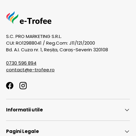
S.C. PRO MARKETING S.R.L.
CUI: RO12988041 / Reg.Com: J11/121/2000
Bd. A.I. Cuza nr. 1, Reșița, Caraș-Severin 320108
0730 596 894
contact@e-trofee.ro
Facebook
Instagram
Informatii utile
Pagini Legale