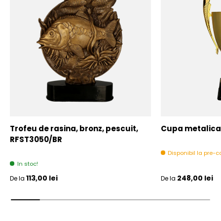
Trofeu de rasina, bronz, pescuit,
Cupa metalica,
RFST3050/BR
Disponibil la pre
In stoc!
Pret initial
Pret initial
113,00 lei
248,00 lei
De la
De la