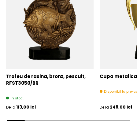
Trofeu de rasina, bronz, pescuit,
Cupa metalica,
RFST3050/BR
Disponibil la pre
In stoc!
Pret initial
Pret initial
113,00 lei
248,00 lei
De la
De la