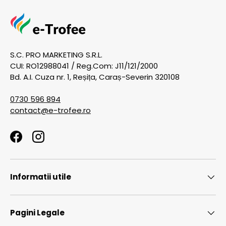
S.C. PRO MARKETING S.R.L.
CUI: RO12988041 / Reg.Com: J11/121/2000
Bd. A.I. Cuza nr. 1, Reșița, Caraș-Severin 320108
0730 596 894
contact@e-trofee.ro
Facebook
Instagram
Informatii utile
Pagini Legale