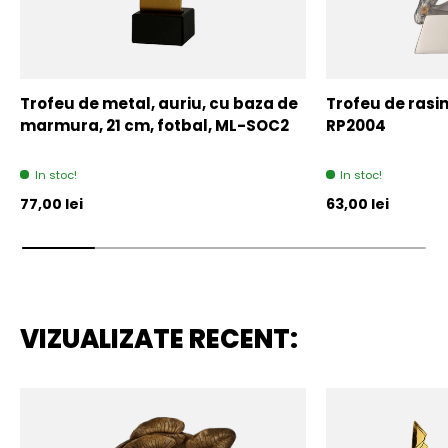
Trofeu de metal, auriu, cu baza de
Trofeu de rasin
marmura, 21 cm, fotbal, ML-SOC2
RP2004
In stoc!
In stoc!
Pret initial
Pret initial
77,00 lei
63,00 lei
VIZUALIZATE RECENT: