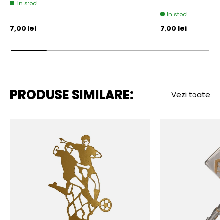
In stoc!
In stoc!
Pret initial
Pret initial
7,00 lei
7,00 lei
PRODUSE SIMILARE:
Vezi toate