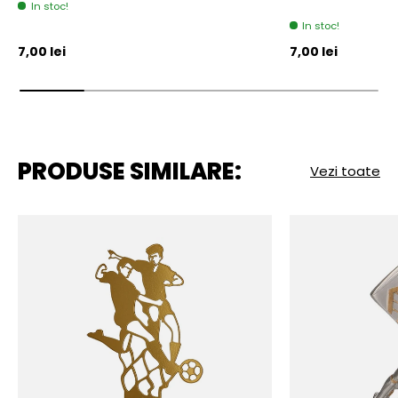
In stoc!
In stoc!
Pret initial
Pret initial
7,00 lei
7,00 lei
PRODUSE SIMILARE:
Vezi toate