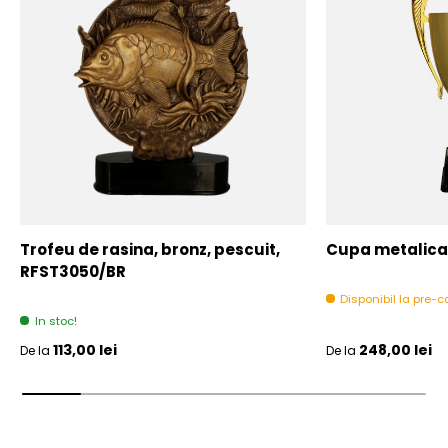
Trofeu de rasina, bronz, pescuit,
Cupa metalica,
RFST3050/BR
Disponibil la pre
In stoc!
Pret initial
Pret initial
113,00 lei
248,00 lei
De la
De la