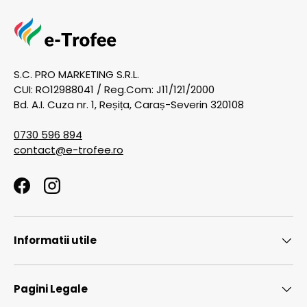
S.C. PRO MARKETING S.R.L.
CUI: RO12988041 / Reg.Com: J11/121/2000
Bd. A.I. Cuza nr. 1, Reșița, Caraș-Severin 320108
0730 596 894
contact@e-trofee.ro
Facebook
Instagram
Informatii utile
Pagini Legale