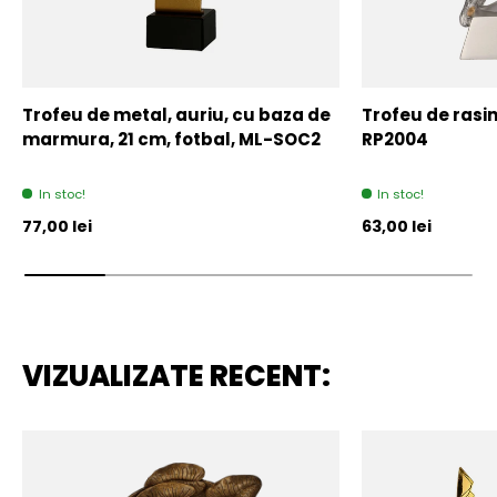
Trofeu de metal, auriu, cu baza de
Trofeu de rasin
marmura, 21 cm, fotbal, ML-SOC2
RP2004
In stoc!
In stoc!
Pret initial
Pret initial
77,00 lei
63,00 lei
VIZUALIZATE RECENT: