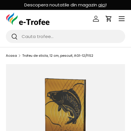
Descopera noutatile din magazin
aici
!
MERGI LA CONTINUT
Logheaza-te
Cos de Cu
Cauta
Cauta
Acasa
Trofeu de sticla, 12 cm, pescuit, AG1-12/FIS2
SARI LA INFORMATIILE PRODUSULUI