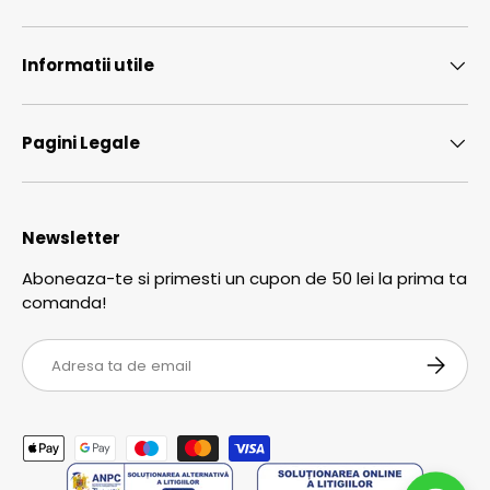
Informatii utile
Pagini Legale
Newsletter
Aboneaza-te si primesti un cupon de 50 lei la prima ta
comanda!
Email
ABONEA
Metode de plata acceptate