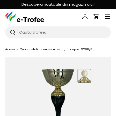
Descopera noutatile din magazin
aici
!
MERGI LA CONTINUT
Logheaza-te
Cos de Cu
Cauta
Cauta
Acasa
Cupa metalica, aurie cu negru, cu capac, 9268/P
SARI LA INFORMATIILE PRODUSULUI