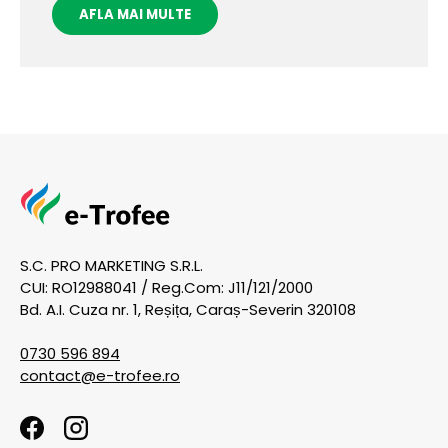
AFLA MAI MULTE
S.C. PRO MARKETING S.R.L.
CUI: RO12988041 / Reg.Com: J11/121/2000
Bd. A.I. Cuza nr. 1, Reșița, Caraș-Severin 320108
0730 596 894
contact@e-trofee.ro
Facebook
Instagram