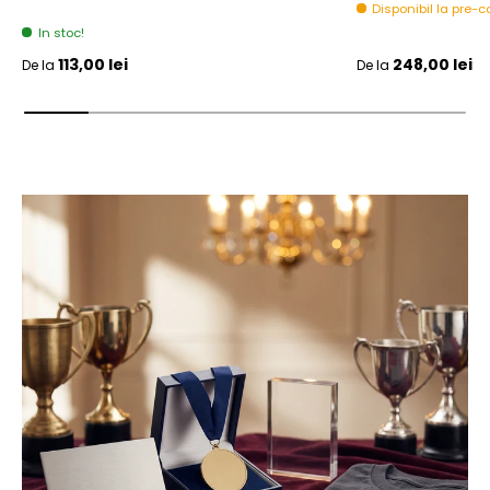
Disponibil la pre
In stoc!
Pret initial
Pret initial
113,00 lei
248,00 lei
De la
De la