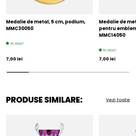
Medalie de metal, 5 cm, podium,
Medalie de meta
MMC30050
pentru emblem
MMC14050
In stoc!
In stoc!
Pret initial
Pret initial
7,00 lei
7,00 lei
PRODUSE SIMILARE:
Vezi toate