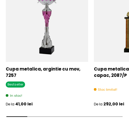
Cupa metalica, argintie cu mov,
Cupa metalica,
7257
capac, 2087/P
Bestseller
Stoc limitat!
In stoc!
Pret initial
Pret initial
41,00 lei
292,00 lei
De la
De la