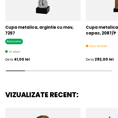
Cupa metalica, argintie cu mov,
Cupa metalica,
7257
capac, 2087/P
Bestseller
Stoc limitat!
In stoc!
Pret initial
Pret initial
41,00 lei
292,00 lei
De la
De la
VIZUALIZATE RECENT: