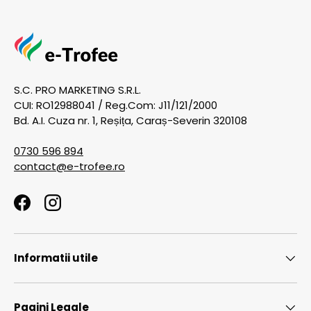
S.C. PRO MARKETING S.R.L.
CUI: RO12988041 / Reg.Com: J11/121/2000
Bd. A.I. Cuza nr. 1, Reșița, Caraș-Severin 320108
0730 596 894
contact@e-trofee.ro
Facebook
Instagram
Informatii utile
Pagini Legale