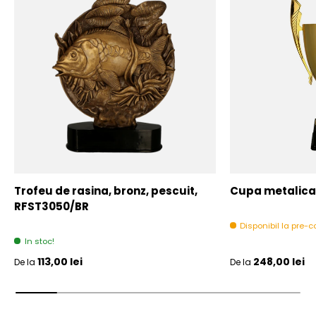
Trofeu de rasina, bronz, pescuit,
Cupa metalica,
RFST3050/BR
Disponibil la pre
In stoc!
Pret initial
Pret initial
113,00 lei
248,00 lei
De la
De la