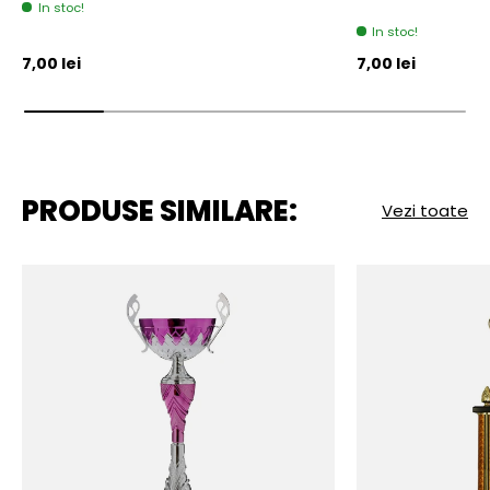
In stoc!
In stoc!
Pret initial
Pret initial
7,00 lei
7,00 lei
PRODUSE SIMILARE:
Vezi toate