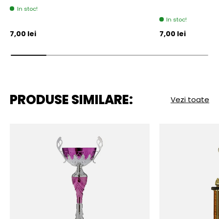
In stoc!
In stoc!
Pret initial
Pret initial
7,00 lei
7,00 lei
PRODUSE SIMILARE:
Vezi toate