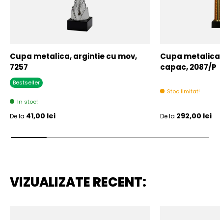
Cupa metalica, argintie cu mov,
Cupa metalica,
7257
capac, 2087/P
Bestseller
Stoc limitat!
In stoc!
Pret initial
Pret initial
41,00 lei
292,00 lei
De la
De la
VIZUALIZATE RECENT: