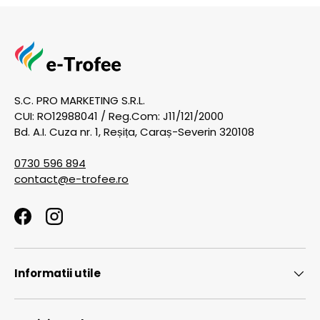
S.C. PRO MARKETING S.R.L.
CUI: RO12988041 / Reg.Com: J11/121/2000
Bd. A.I. Cuza nr. 1, Reșița, Caraș-Severin 320108
0730 596 894
contact@e-trofee.ro
Facebook
Instagram
Informatii utile