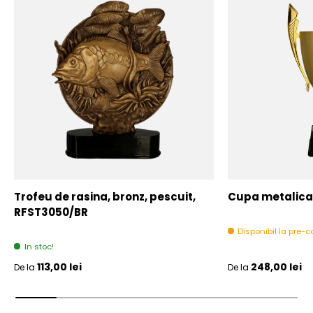
Trofeu de rasina, bronz, pescuit,
Cupa metalica,
RFST3050/BR
Disponibil la pre
In stoc!
Pret initial
Pret initial
113,00 lei
248,00 lei
De la
De la