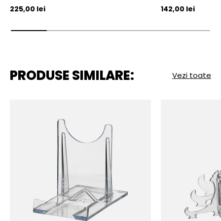
Pret initial
Pret initial
225,00 lei
142,00 lei
PRODUSE SIMILARE:
Vezi toate