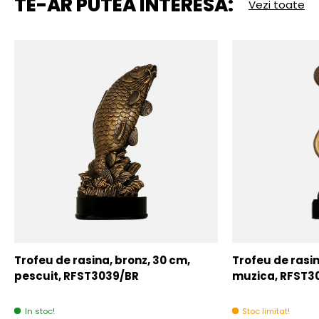
TE-AR PUTEA INTERESA:
Vezi toate
Trofeu de rasina, bronz, 30 cm,
Trofeu de rasin
pescuit, RFST3039/BR
muzica, RFST3
In stoc!
Stoc limitat!