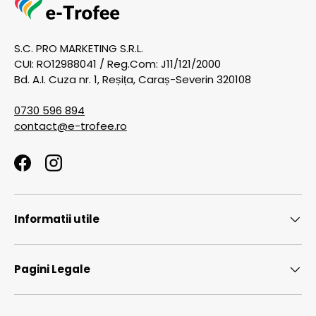
S.C. PRO MARKETING S.R.L.
CUI: RO12988041 / Reg.Com: J11/121/2000
Bd. A.I. Cuza nr. 1, Reșița, Caraș-Severin 320108
0730 596 894
contact@e-trofee.ro
Facebook
Instagram
Informatii utile
Pagini Legale