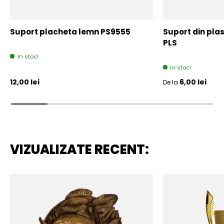
Suport placheta lemn PS9555
Suport din plas
PLS
In stoc!
In stoc!
Pret initial
Pret initial
12,00 lei
6,00 lei
De la
VIZUALIZATE RECENT: