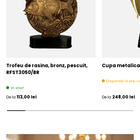
Trofeu de rasina, bronz, pescuit,
Cupa metalica,
RFST3050/BR
Disponibil la pre
In stoc!
Pret initial
Pret initial
113,00 lei
248,00 lei
De la
De la