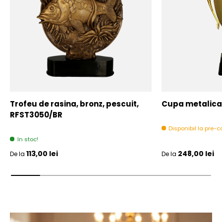
Trofeu de rasina, bronz, pescuit,
Cupa metalica,
RFST3050/BR
Disponibil la pre
In stoc!
Pret initial
Pret initial
113,00 lei
248,00 lei
De la
De la