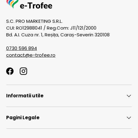
S.C. PRO MARKETING S.R.L.
CUI: RO12988041 / Reg.Com: J11/121/2000
Bd. A.I. Cuza nr. 1, Reșița, Caraș-Severin 320108
0730 596 894
contact@e-trofee.ro
Facebook
Instagram
Informatii utile
Pagini Legale