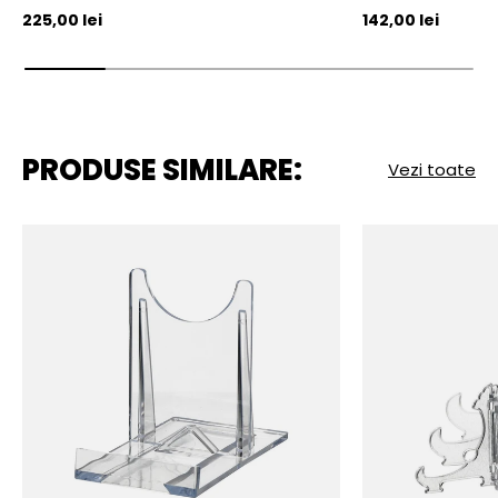
Pret initial
Pret initial
225,00 lei
142,00 lei
PRODUSE SIMILARE:
Vezi toate