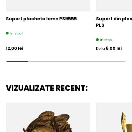
Suport placheta lemn PS9555
Suport din plas
PLS
In stoc!
In stoc!
Pret initial
Pret initial
12,00 lei
6,00 lei
De la
VIZUALIZATE RECENT: