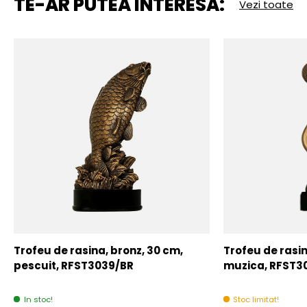
TE-AR PUTEA INTERESA:
Vezi toate
Trofeu de rasina, bronz, 30 cm,
Trofeu de rasin
pescuit, RFST3039/BR
muzica, RFST3
In stoc!
Stoc limitat!