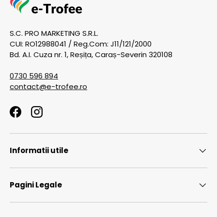
S.C. PRO MARKETING S.R.L.
CUI: RO12988041 / Reg.Com: J11/121/2000
Bd. A.I. Cuza nr. 1, Reșița, Caraș-Severin 320108
0730 596 894
contact@e-trofee.ro
Facebook
Instagram
Informatii utile
Pagini Legale