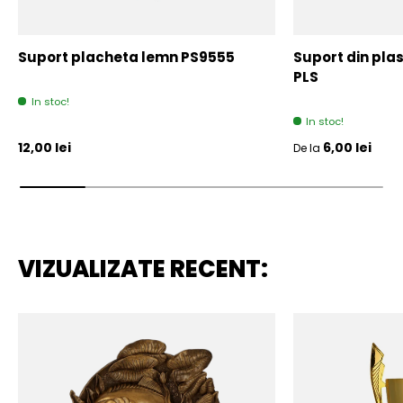
Suport placheta lemn PS9555
Suport din plas
PLS
In stoc!
In stoc!
Pret initial
Pret initial
12,00 lei
6,00 lei
De la
VIZUALIZATE RECENT: