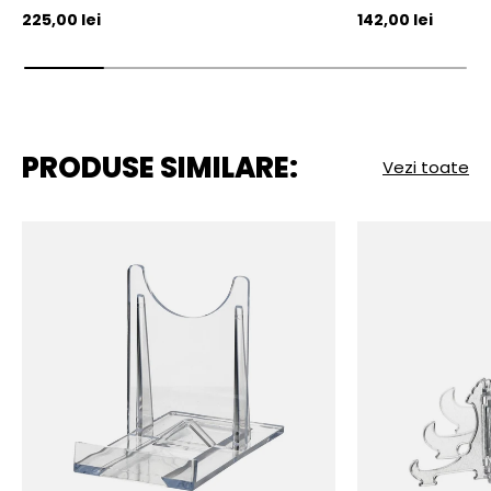
Pret initial
Pret initial
225,00 lei
142,00 lei
PRODUSE SIMILARE:
Vezi toate