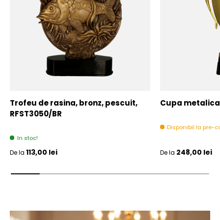
Trofeu de rasina, bronz, pescuit,
Cupa metalica,
RFST3050/BR
Disponibil la pre
In stoc!
Pret initial
Pret initial
113,00 lei
248,00 lei
De la
De la