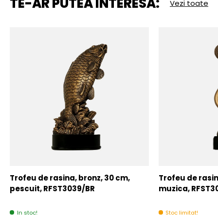
TE-AR PUTEA INTERESA:
Vezi toate
Trofeu de rasina, bronz, 30 cm,
Trofeu de rasin
pescuit, RFST3039/BR
muzica, RFST3
In stoc!
Stoc limitat!