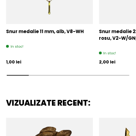
Snur medalie 11 mm, alb, V8-WH
Snur medalie 
rosu, V2-W/GN
In stoc!
In stoc!
Pret initial
Pret initial
1,00 lei
2,00 lei
VIZUALIZATE RECENT: