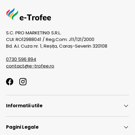
S.C. PRO MARKETING S.R.L.
CUI: RO12988041 / Reg.Com: J11/121/2000
Bd. A.I. Cuza nr. 1, Reșița, Caraș-Severin 320108
0730 596 894
contact@e-trofee.ro
Facebook
Instagram
Informatii utile
Pagini Legale