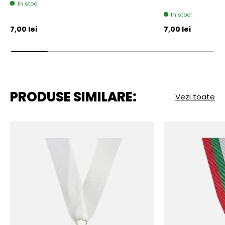
In stoc!
In stoc!
Pret initial
Pret initial
7,00 lei
7,00 lei
PRODUSE SIMILARE:
Vezi toate