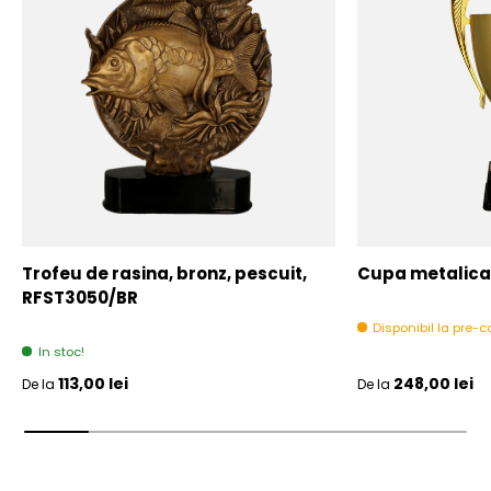
Trofeu de rasina, bronz, pescuit,
Cupa metalica,
RFST3050/BR
Disponibil la pre
In stoc!
Pret initial
Pret initial
113,00 lei
248,00 lei
De la
De la