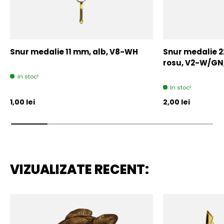
Snur medalie 11 mm, alb, V8-WH
Snur medalie 
rosu, V2-W/GN
In stoc!
In stoc!
Pret initial
Pret initial
1,00 lei
2,00 lei
VIZUALIZATE RECENT: