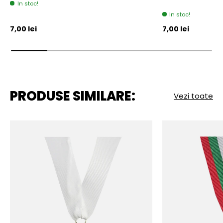
In stoc!
In stoc!
Pret initial
Pret initial
7,00 lei
7,00 lei
PRODUSE SIMILARE:
Vezi toate