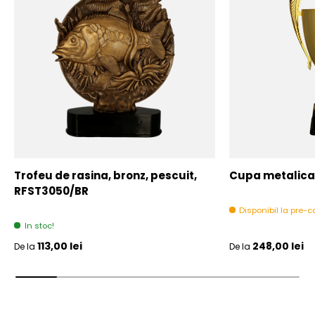
Trofeu de rasina, bronz, pescuit,
Cupa metalica,
RFST3050/BR
Disponibil la pre
In stoc!
Pret initial
Pret initial
113,00 lei
248,00 lei
De la
De la