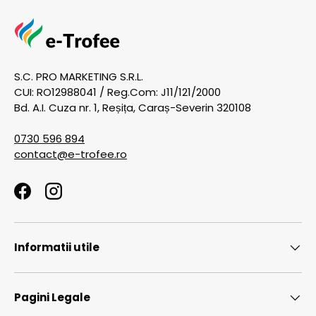
S.C. PRO MARKETING S.R.L.
CUI: RO12988041 / Reg.Com: J11/121/2000
Bd. A.I. Cuza nr. 1, Reșița, Caraș-Severin 320108
0730 596 894
contact@e-trofee.ro
Facebook
Instagram
Informatii utile
Pagini Legale