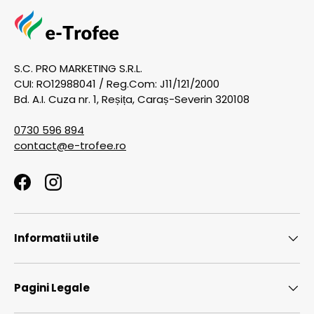
S.C. PRO MARKETING S.R.L.
CUI: RO12988041 / Reg.Com: J11/121/2000
Bd. A.I. Cuza nr. 1, Reșița, Caraș-Severin 320108
0730 596 894
contact@e-trofee.ro
Facebook
Instagram
Informatii utile
Pagini Legale