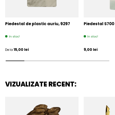
Piedestal de plastic auriu, 9297
Piedestal S700
In stoc!
In stoc!
Pret initial
Pret initial
15,00 lei
9,00 lei
De la
VIZUALIZATE RECENT: