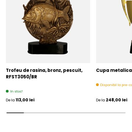
Trofeu de rasina, bronz, pescuit,
Cupa metalica,
RFST3050/BR
Disponibil la pre
In stoc!
Pret initial
Pret initial
113,00 lei
248,00 lei
De la
De la