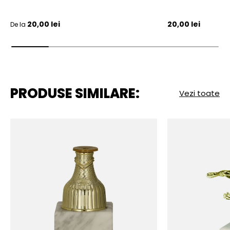
Pret initial
Pret initial
20,00 lei
20,00 lei
De la
PRODUSE SIMILARE:
Vezi toate