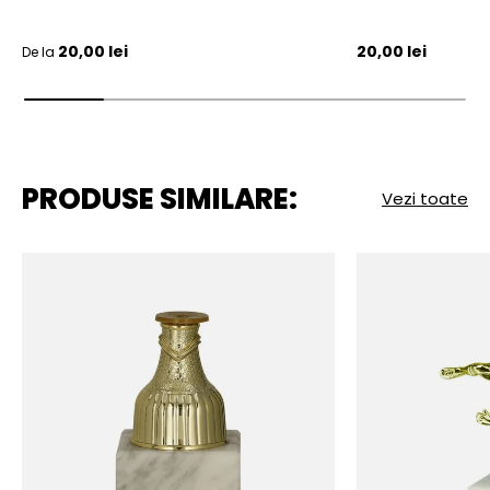
Pret initial
Pret initial
20,00 lei
20,00 lei
De la
PRODUSE SIMILARE:
Vezi toate