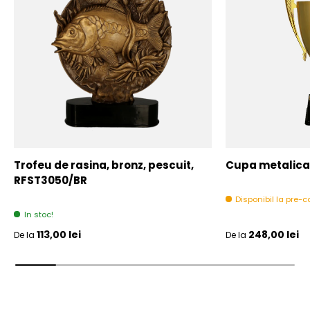
Trofeu de rasina, bronz, pescuit,
Cupa metalica,
RFST3050/BR
Disponibil la pre
In stoc!
Pret initial
Pret initial
113,00 lei
248,00 lei
De la
De la