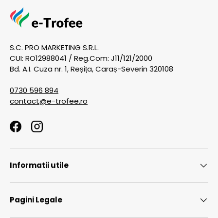
S.C. PRO MARKETING S.R.L.
CUI: RO12988041 / Reg.Com: J11/121/2000
Bd. A.I. Cuza nr. 1, Reșița, Caraș-Severin 320108
0730 596 894
contact@e-trofee.ro
Facebook
Instagram
Informatii utile
Pagini Legale