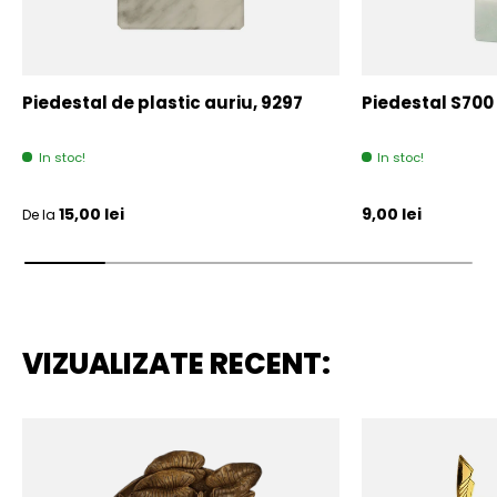
Piedestal de plastic auriu, 9297
Piedestal S700
In stoc!
In stoc!
Pret initial
Pret initial
15,00 lei
9,00 lei
De la
VIZUALIZATE RECENT: