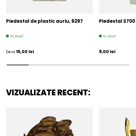
Piedestal de plastic auriu, 9297
Piedestal S700
In stoc!
In stoc!
Pret initial
Pret initial
15,00 lei
9,00 lei
De la
VIZUALIZATE RECENT: