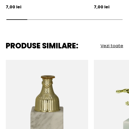
Pret initial
Pret initial
7,00 lei
7,00 lei
PRODUSE SIMILARE:
Vezi toate