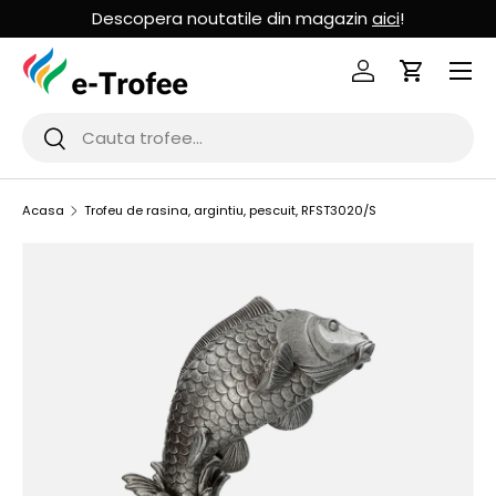
Descopera noutatile din magazin
aici
!
MERGI LA CONTINUT
Logheaza-te
Cos de Cu
Cauta
Cauta
Acasa
Trofeu de rasina, argintiu, pescuit, RFST3020/S
SARI LA INFORMATIILE PRODUSULUI