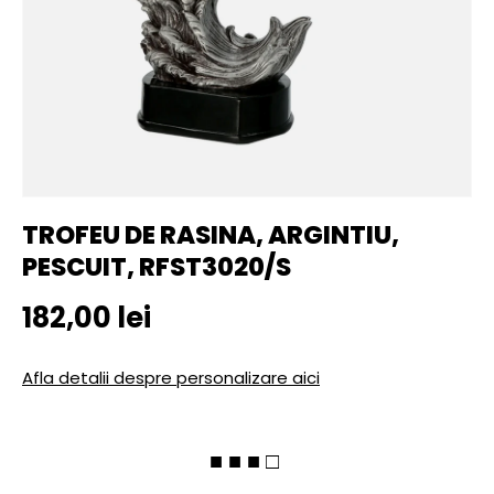
TROFEU DE RASINA, ARGINTIU,
PESCUIT, RFST3020/S
Pret initial
182,00 lei
Afla detalii despre personalizare aici
■ ■ ■ □