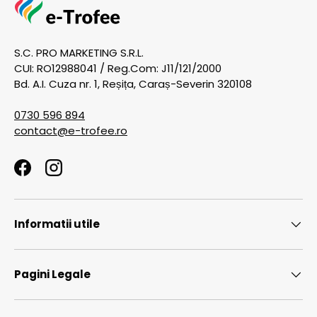
S.C. PRO MARKETING S.R.L.
CUI: RO12988041 / Reg.Com: J11/121/2000
Bd. A.I. Cuza nr. 1, Reșița, Caraș-Severin 320108
0730 596 894
contact@e-trofee.ro
Facebook
Instagram
Informatii utile
Pagini Legale