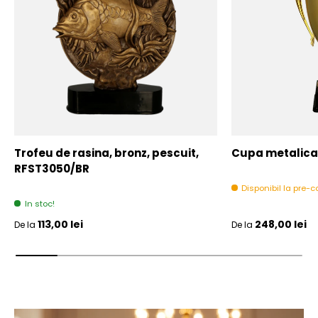
Trofeu de rasina, bronz, pescuit,
Cupa metalica,
RFST3050/BR
Disponibil la pre
In stoc!
Pret initial
Pret initial
113,00 lei
248,00 lei
De la
De la