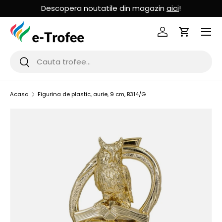
Descopera noutatile din magazin
aici
!
MERGI LA CONTINUT
Logheaza-te
Cos de Cu
Cauta
Cauta
Acasa
Figurina de plastic, aurie, 9 cm, B314/G
SARI LA INFORMATIILE PRODUSULUI