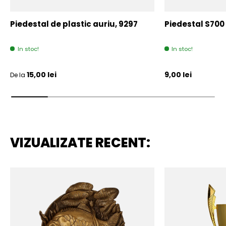
Piedestal de plastic auriu, 9297
Piedestal S700
In stoc!
In stoc!
Pret initial
Pret initial
15,00 lei
9,00 lei
De la
VIZUALIZATE RECENT: