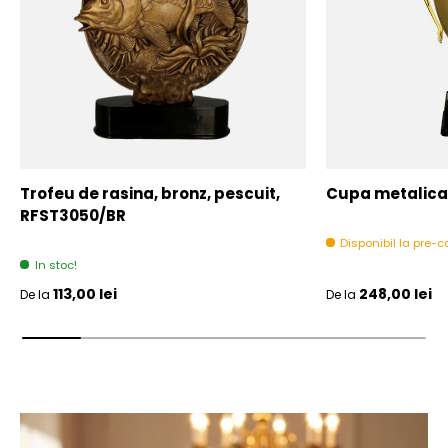
Trofeu de rasina, bronz, pescuit,
Cupa metalica,
RFST3050/BR
Disponibil la pre
In stoc!
Pret initial
Pret initial
113,00 lei
248,00 lei
De la
De la