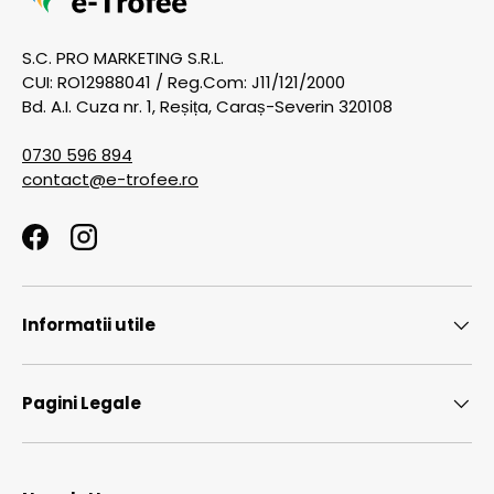
S.C. PRO MARKETING S.R.L.
CUI: RO12988041 / Reg.Com: J11/121/2000
Bd. A.I. Cuza nr. 1, Reșița, Caraș-Severin 320108
0730 596 894
contact@e-trofee.ro
Facebook
Instagram
Informatii utile
Pagini Legale