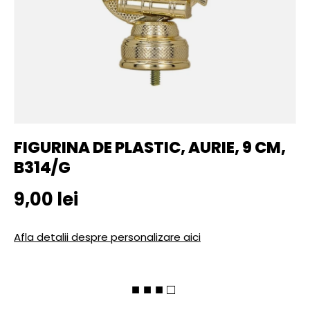
FIGURINA DE PLASTIC, AURIE, 9 CM,
B314/G
Pret initial
9,00 lei
Afla detalii despre personalizare aici
■ ■ ■ □