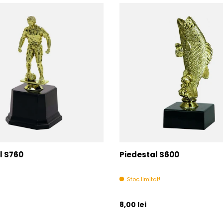
l S760
Piedestal S600
Stoc limitat!
l
Pret initial
8,00 lei