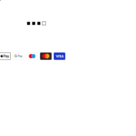
■ ■ ■ □