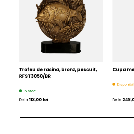
Trofeu de rasina, bronz, pescuit,
Cupa met
RFST3050/BR
Disponibi
In stoc!
Pret initial
Pret initia
113,00 lei
248,0
De la
De la