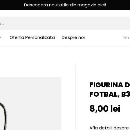
Descopera noutatile din magazin
aici
!
Oferta Personalizata
Despre noi
Int
FIGURINA D
FOTBAL, B
Pret initia
8,00 lei
Afla detalii despre