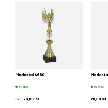
Piedestal S680
Piedesta
In stoc!
In stoc!
Pret initial
Pret initia
20,00 lei
20,00 lei
De la