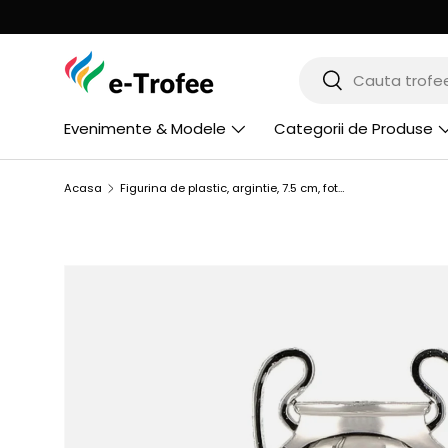
MERGI LA CONTINUT
Cauta
Cauta
Evenimente & Modele
Categorii de Produse
Acasa
Figurina de plastic, argintie, 7.5 cm, fotbal, B326/S
SARI LA INFORMATIILE PRODUSULUI