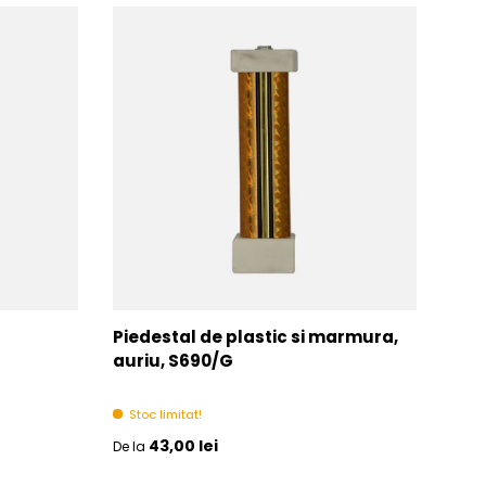
Piedestal de plastic si marmura,
Pied
auriu, S690/G
In 
Stoc limitat!
Pret initial
Pret 
43,00 lei
De la
De la