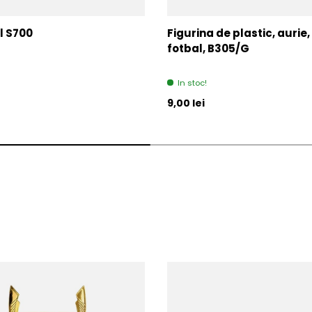
l S700
Figurina de plastic, aurie,
fotbal, B305/G
In stoc!
l
Pret initial
9,00 lei