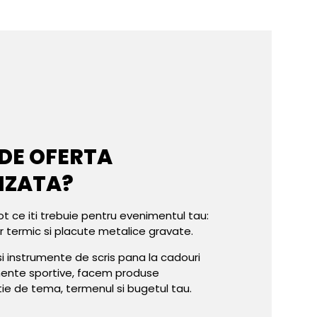
 DE OFERTA
IZATA?
ot ce iti trebuie pentru evenimentul tau:
er termic si placute metalice gravate.
e si instrumente de scris pana la cadouri
mente sportive, facem produse
tie de tema, termenul si bugetul tau.