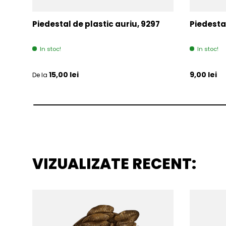
Piedestal de plastic auriu, 9297
Piedesta
In stoc!
In stoc!
Pret initial
Pret initia
15,00 lei
9,00 lei
De la
VIZUALIZATE RECENT: