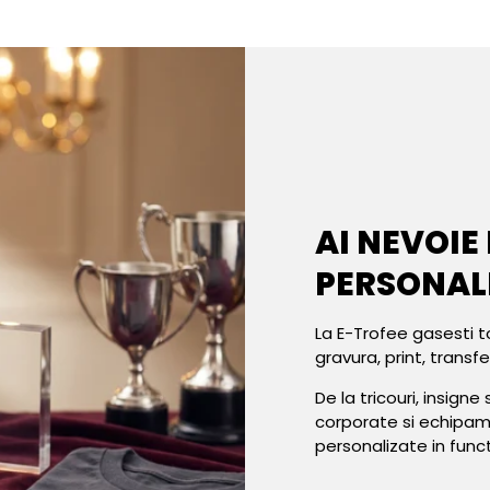
AI NEVOIE
PERSONAL
La E-Trofee gasesti t
gravura, print, transf
De la tricouri, insign
corporate si echipa
personalizate in func