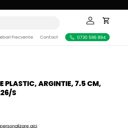
Logheaza-te
Cos de Cu
rebari Frecvente
Contact
0730 596 894
E PLASTIC, ARGINTIE, 7.5 CM,
326/S
l
 personalizare aici