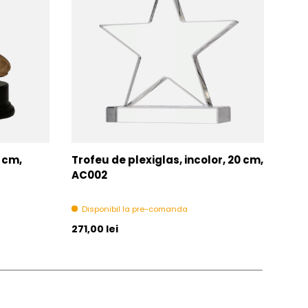
7 cm,
Trofeu de plexiglas, incolor, 20 cm,
Tro
AC002
Di
Disponibil la pre-comanda
Pret initial
Pret 
271,00 lei
271,