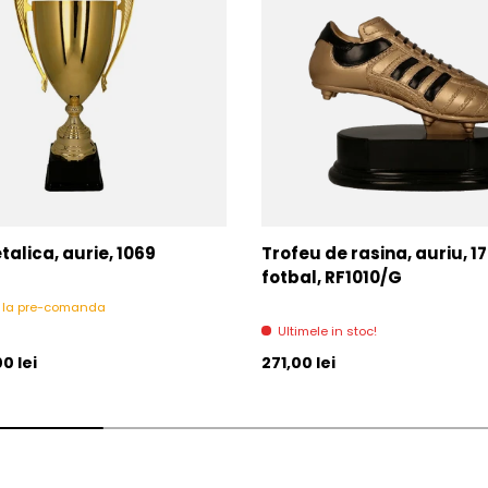
alica, aurie, 1069
Trofeu de rasina, auriu, 1
fotbal, RF1010/G
l la pre-comanda
Ultimele in stoc!
l
Pret initial
0 lei
271,00 lei