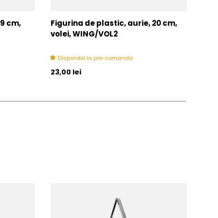
 9 cm,
Figurina de plastic, aurie, 20 cm,
Figu
volei, WING/VOL2
fot
Disponibil la pre-comanda
Di
Pret initial
Pret 
23,00 lei
23,0