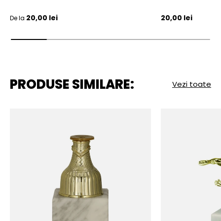
Pret initial
Pret initial
20,00 lei
20,00 lei
De la
PRODUSE SIMILARE:
Vezi toate