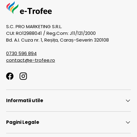
S.C. PRO MARKETING S.R.L.
CUI: RO12988041 / Reg.Com: J11/121/2000
Bd. A.I. Cuza nr. 1, Reșița, Caraș-Severin 320108
0730 596 894
contact@e-trofee.ro
Facebook
Instagram
Informatii utile
Pagini Legale