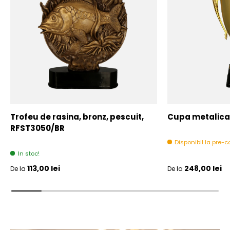
Trofeu de rasina, bronz, pescuit,
Cupa metalica,
RFST3050/BR
Disponibil la pre
In stoc!
Pret initial
Pret initial
113,00 lei
248,00 lei
De la
De la