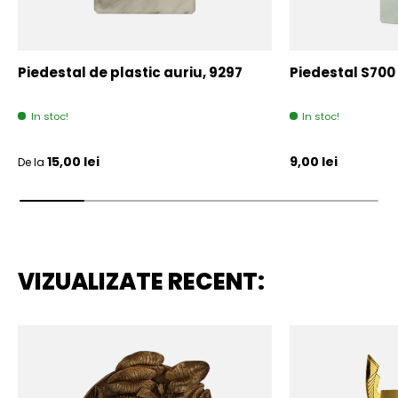
Piedestal de plastic auriu, 9297
Piedestal S700
In stoc!
In stoc!
Pret initial
Pret initial
15,00 lei
9,00 lei
De la
VIZUALIZATE RECENT: