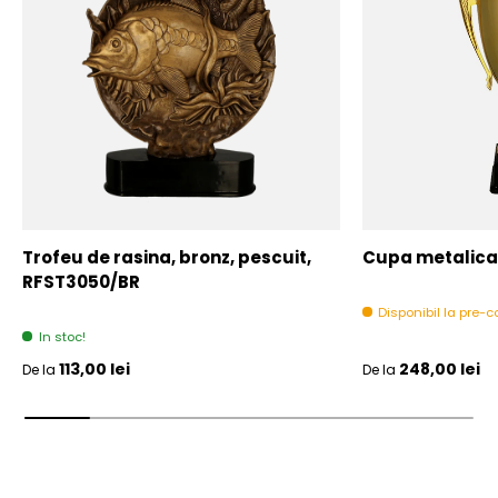
Trofeu de rasina, bronz, pescuit,
Cupa metalica,
RFST3050/BR
Disponibil la pre
In stoc!
Pret initial
Pret initial
113,00 lei
248,00 lei
De la
De la