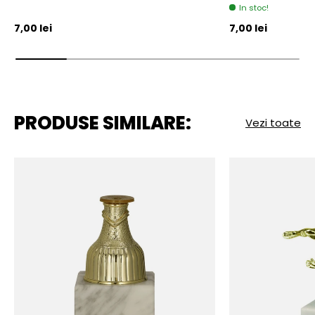
In stoc!
Pret initial
Pret initial
7,00 lei
7,00 lei
PRODUSE SIMILARE:
Vezi toate