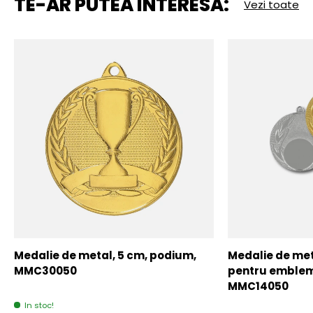
TE-AR PUTEA INTERESA:
Vezi toate
Medalie de metal, 5 cm, podium,
Medalie de meta
MMC30050
pentru emblem
MMC14050
In stoc!