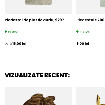
Piedestal de plastic auriu, 9297
Piedestal S700
In stoc!
In stoc!
Pret initial
Pret initial
15,00 lei
9,00 lei
De la
VIZUALIZATE RECENT: