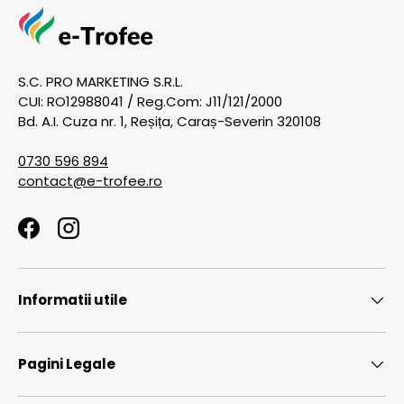
S.C. PRO MARKETING S.R.L.
CUI: RO12988041 / Reg.Com: J11/121/2000
Bd. A.I. Cuza nr. 1, Reșița, Caraș-Severin 320108
0730 596 894
contact@e-trofee.ro
Facebook
Instagram
Informatii utile
Pagini Legale