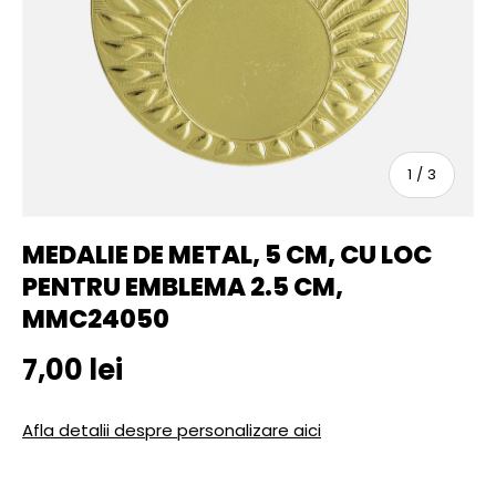
sau
1
/
3
MEDALIE DE METAL, 5 CM, CU LOC
PENTRU EMBLEMA 2.5 CM,
MMC24050
Pret initial
7,00 lei
Afla detalii despre personalizare aici