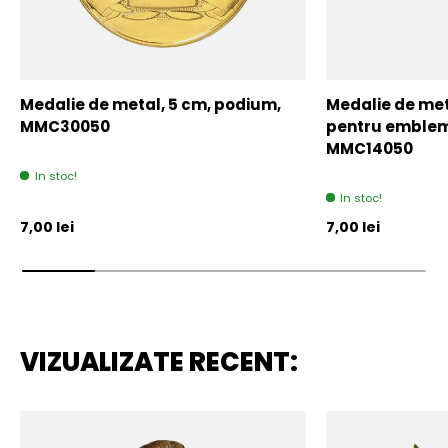
Medalie de metal, 5 cm, podium,
Medalie de meta
MMC30050
pentru emblem
MMC14050
In stoc!
In stoc!
Pret initial
Pret initial
7,00 lei
7,00 lei
VIZUALIZATE RECENT: