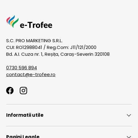
S.C. PRO MARKETING S.R.L.
CUI: RO12988041 / Reg.Com: J11/121/2000
Bd. A.I. Cuza nr. 1, Reșița, Caraș-Severin 320108
0730 596 894
contact@e-trofee.ro
Facebook
Instagram
Informatii utile
Pagini Legale