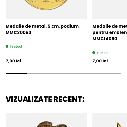
Medalie de metal, 5 cm, podium,
Medalie de meta
MMC30050
pentru emblem
MMC14050
In stoc!
In stoc!
Pret initial
Pret initial
7,00 lei
7,00 lei
VIZUALIZATE RECENT: