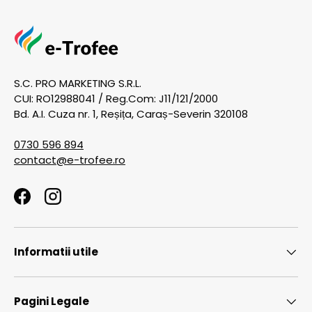
S.C. PRO MARKETING S.R.L.
CUI: RO12988041 / Reg.Com: J11/121/2000
Bd. A.I. Cuza nr. 1, Reșița, Caraș-Severin 320108
0730 596 894
contact@e-trofee.ro
Facebook
Instagram
Informatii utile
Pagini Legale