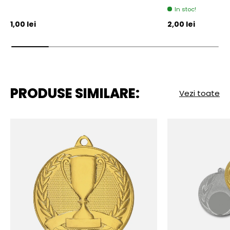
In stoc!
Pret initial
Pret initial
1,00 lei
2,00 lei
PRODUSE SIMILARE:
Vezi toate