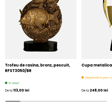
Trofeu de rasina, bronz, pescuit,
Cupa metalica,
RFST3050/BR
Disponibil la pre
In stoc!
Pret initial
Pret initial
113,00 lei
248,00 lei
De la
De la