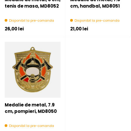
tenis de masa, MD8052
cm, handbal, MD8051
Disponibil la pre-comanda
Disponibil la pre-comanda
Pret initial
Pret initial
26,00 lei
21,00 lei
Medalie de metal, 7.9
cm, pompieri, MD8050
Disponibil la pre-comanda