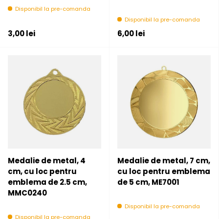
Disponibil la pre-comanda
Disponibil la pre-comanda
Pret initial
Pret initial
3,00 lei
6,00 lei
Medalie de metal, 4
Medalie de metal, 7 cm,
cm, cu loc pentru
cu loc pentru emblema
emblema de 2.5 cm,
de 5 cm, ME7001
MMC0240
Disponibil la pre-comanda
Disponibil la pre-comanda