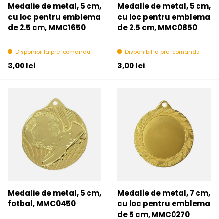
Medalie de metal, 5 cm,
Medalie de metal, 5 cm,
cu loc pentru emblema
cu loc pentru emblema
de 2.5 cm, MMC1650
de 2.5 cm, MMC0850
Disponibil la pre-comanda
Disponibil la pre-comanda
Pret initial
Pret initial
3,00 lei
3,00 lei
Medalie de metal, 5 cm,
Medalie de metal, 7 cm,
fotbal, MMC0450
cu loc pentru emblema
de 5 cm, MMC0270