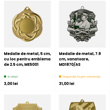
Medalie de metal, 5 cm,
Medalie de metal, 7.9
cu loc pentru emblema
cm, vanatoare,
de 2.5 cm, ME5001
MD1870/AS
In stoc!
Disponibil la pre-comanda
Pret initial
Pret initial
3,00 lei
31,00 lei