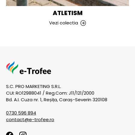
ATLETISM
Vezi colectia
S.C. PRO MARKETING S.R.L.
CUI: RO12988041 / Reg.Com: J11/121/2000
Bd. A.I. Cuza nr. 1, Reșița, Caraș-Severin 320108
0730 596 894
contact@e-trofee.ro