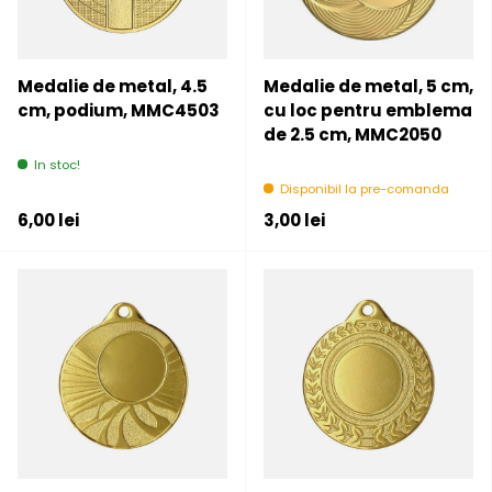
Medalie de metal, 4.5
Medalie de metal, 5 cm,
cm, podium, MMC4503
cu loc pentru emblema
de 2.5 cm, MMC2050
In stoc!
Disponibil la pre-comanda
Pret initial
Pret initial
6,00 lei
3,00 lei