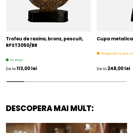
Trofeu de rasina, bronz, pescuit,
Cupa metalica,
RFST3050/BR
Disponibil la pre
In stoc!
Pret initial
Pret initial
113,00 lei
248,00 lei
De la
De la
DESCOPERA MAI MULT: