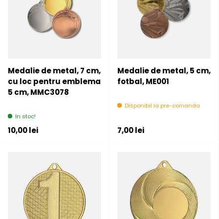
Medalie de metal, 7 cm,
Medalie de metal, 5 cm,
cu loc pentru emblema
fotbal, ME001
5 cm, MMC3078
Disponibil la pre-comanda
In stoc!
Pret initial
Pret initial
10,00 lei
7,00 lei