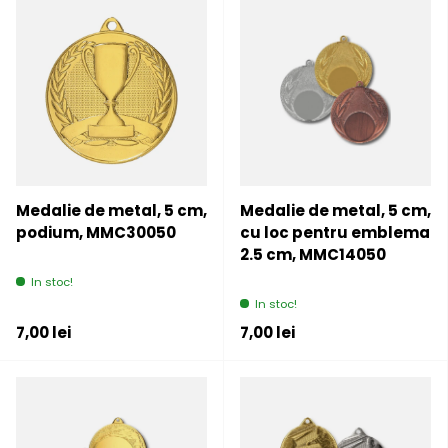
Medalie de metal, 5 cm,
Medalie de metal, 5 cm,
podium, MMC30050
cu loc pentru emblema
2.5 cm, MMC14050
In stoc!
In stoc!
Pret initial
Pret initial
7,00 lei
7,00 lei