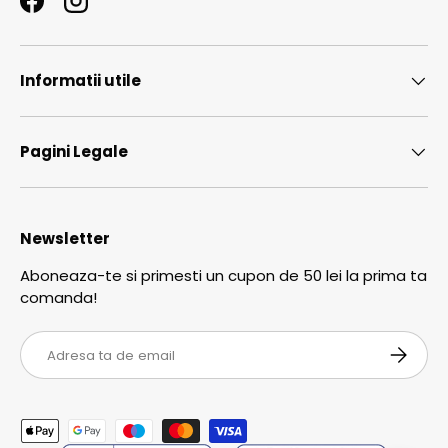
Facebook
Instagram
Informatii utile
Pagini Legale
Newsletter
Aboneaza-te si primesti un cupon de 50 lei la prima ta
comanda!
Email
ABONEA
Metode de plata acceptate