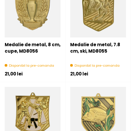
Medalie de metal, 8 cm,
Medalie de metal, 7.8
cupe, MD8056
cm, ski, MD8055
Disponibil la pre-comanda
Disponibil la pre-comanda
Pret initial
Pret initial
21,00 lei
21,00 lei