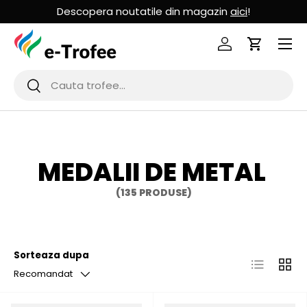
Descopera noutatile din magazin
aici
!
MERGI LA CONTINUT
Logheaza-te
Cos de Cu
Cauta
Cauta
MEDALII DE METAL
(135 PRODUSE)
Sorteaza dupa
Lista
Grila
Recomandat