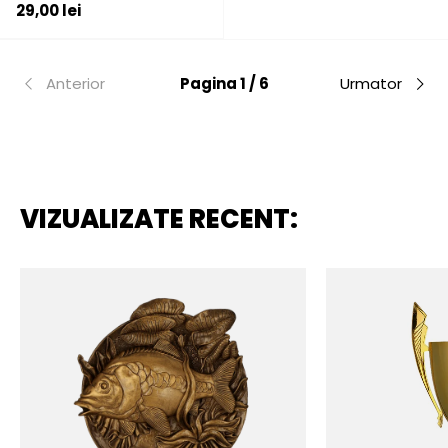
Pret initial
29,00 lei
Anterior
Pagina 1 / 6
Urmator
VIZUALIZATE RECENT: