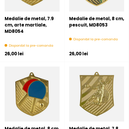
Medalie de metal, 7.9
Medalie de metal, 8 cm,
cm, arte martiale,
pescuit, MD8053
MD8054
Disponibil la pre-comanda
Disponibil la pre-comanda
Pret initial
Pret initial
26,00 lei
26,00 lei
Medalie de metal, 8 cm,
Medalie de metal, 7.8