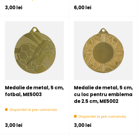
Pret initial
Pret initial
3,00 lei
6,00 lei
Medalie de metal, 5 cm,
Medalie de metal, 5 cm,
fotbal, ME5003
cu loc pentru emblema
de 2.5 cm, ME5002
Disponibil la pre-comanda
Disponibil la pre-comanda
Pret initial
Pret initial
3,00 lei
3,00 lei