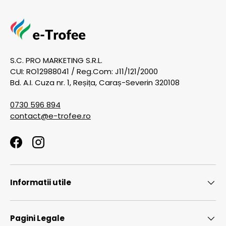
S.C. PRO MARKETING S.R.L.
CUI: RO12988041 / Reg.Com: J11/121/2000
Bd. A.I. Cuza nr. 1, Reșița, Caraș-Severin 320108
0730 596 894
contact@e-trofee.ro
Facebook
Instagram
Informatii utile
Pagini Legale