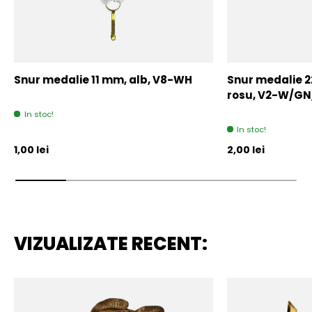
Snur medalie 11 mm, alb, V8-WH
Snur medalie 
rosu, V2-W/GN
In stoc!
In stoc!
Pret initial
Pret initial
1,00 lei
2,00 lei
VIZUALIZATE RECENT: