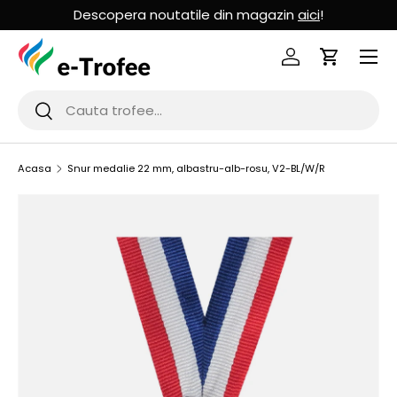
Descopera noutatile din magazin
aici
!
MERGI LA CONTINUT
Logheaza-te
Cos de Cu
Cauta
Cauta
Acasa
Snur medalie 22 mm, albastru-alb-rosu, V2-BL/W/R
SARI LA INFORMATIILE PRODUSULUI