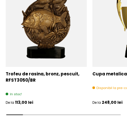
Trofeu de rasina, bronz, pescuit,
Cupa metalica,
RFST3050/BR
Disponibil la pre
In stoc!
Pret initial
Pret initial
113,00 lei
248,00 lei
De la
De la