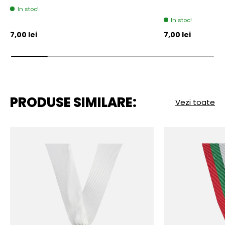
In stoc!
In stoc!
Pret initial
Pret initial
7,00 lei
7,00 lei
PRODUSE SIMILARE:
Vezi toate