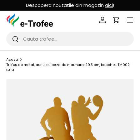
Descopera noutatile din magazin
aici
!
MERGI LA CONTINUT
Logheaza-te
Cos de Cu
Cauta
Cauta
Acasa
Trofeu de metal, auriu, cu baza de marmura, 29.5 cm, baschet, TM002-
BAS1
SARI LA INFORMATIILE PRODUSULUI