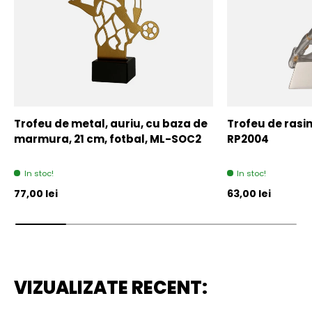
Trofeu de metal, auriu, cu baza de
Trofeu de rasin
marmura, 21 cm, fotbal, ML-SOC2
RP2004
In stoc!
In stoc!
Pret initial
Pret initial
77,00 lei
63,00 lei
VIZUALIZATE RECENT: