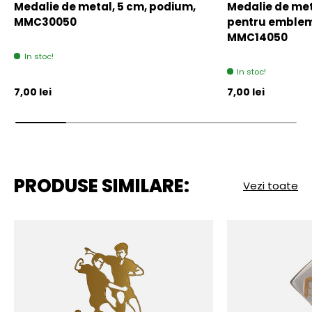
Medalie de metal, 5 cm, podium,
Medalie de meta
MMC30050
pentru emblem
MMC14050
In stoc!
In stoc!
Pret initial
Pret initial
7,00 lei
7,00 lei
PRODUSE SIMILARE:
Vezi toate