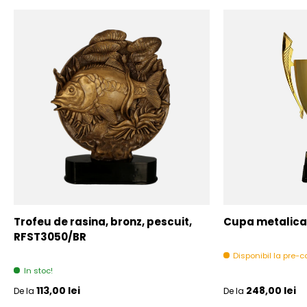
Trofeu de rasina, bronz, pescuit,
Cupa metalica,
RFST3050/BR
Disponibil la pre
In stoc!
Pret initial
Pret initial
113,00 lei
248,00 lei
De la
De la