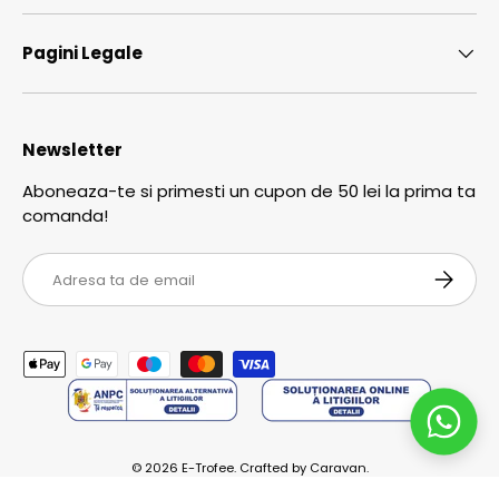
Pagini Legale
Newsletter
Aboneaza-te si primesti un cupon de 50 lei la prima ta
comanda!
Email
ABONEA
Metode de plata acceptate
© 2026
E-Trofee
.
Crafted by
Caravan.