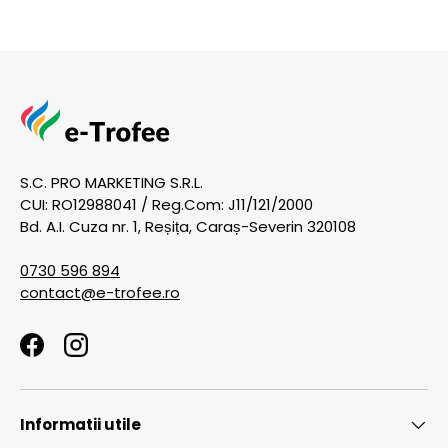
S.C. PRO MARKETING S.R.L.
CUI: RO12988041 / Reg.Com: J11/121/2000
Bd. A.I. Cuza nr. 1, Reșița, Caraș-Severin 320108
0730 596 894
contact@e-trofee.ro
Facebook
Instagram
Informatii utile