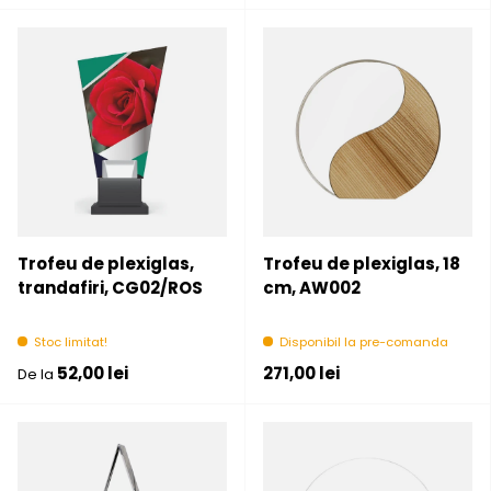
Trofeu de plexiglas,
Trofeu de plexiglas, 18
trandafiri, CG02/ROS
cm, AW002
Stoc limitat!
Disponibil la pre-comanda
Pret initial
Pret initial
52,00 lei
271,00 lei
De la