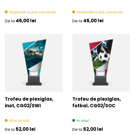
Disponibil la pre-comanda
Disponibil la pre-comanda
Pret initial
Pret initial
46,00 lei
46,00 lei
De la
De la
Trofeu de plexiglas,
Trofeu de plexiglas,
inot, CG02/SWI
fotbal, CG02/SOC
Stoc limitat!
In stoc!
Pret initial
Pret initial
52,00 lei
52,00 lei
De la
De la