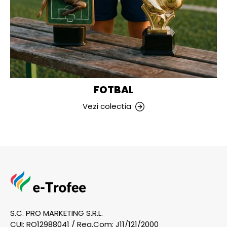
FOTBAL
Vezi colectia
S.C. PRO MARKETING S.R.L.
CUI: RO12988041 / Reg.Com: J11/121/2000