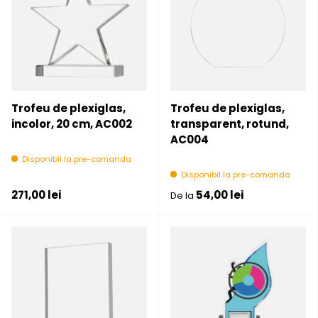
Trofeu de plexiglas,
Trofeu de plexiglas,
incolor, 20 cm, AC002
transparent, rotund,
AC004
Disponibil la pre-comanda
Disponibil la pre-comanda
Pret initial
Pret initial
271,00 lei
54,00 lei
De la