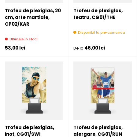
Trofeu de plexiglas, 20
Trofeu de plexiglas,
cm, arte martiale,
teatru, CG01/THE
CP02/KAR
Disponibil la pre-comanda
Ultimele in stoc!
Pret initial
Pret initial
53,00 lei
46,00 lei
De la
Trofeu de plexiglas,
Trofeu de plexiglas,
inot, CG01/SWI
alergare, CG01/RUN