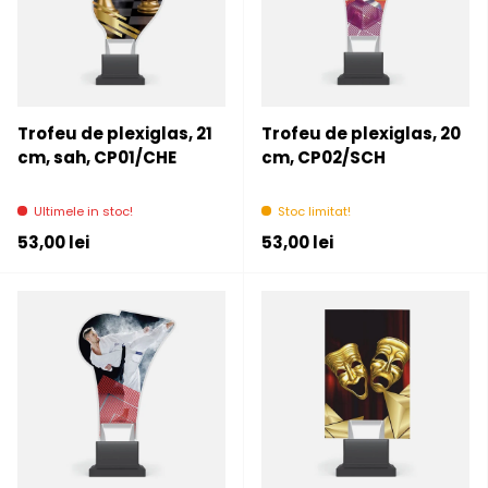
Trofeu de plexiglas, 21
Trofeu de plexiglas, 20
cm, sah, CP01/CHE
cm, CP02/SCH
Ultimele in stoc!
Stoc limitat!
Pret initial
Pret initial
53,00 lei
53,00 lei