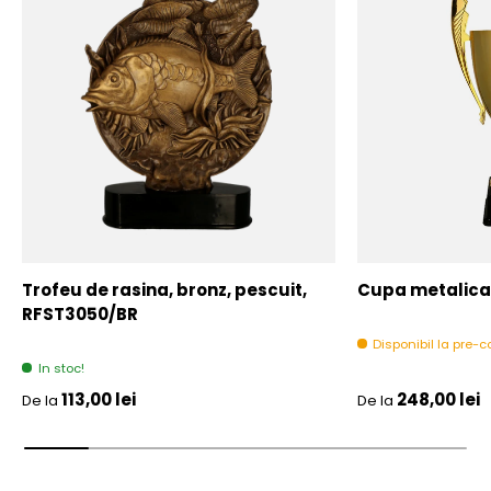
Trofeu de rasina, bronz, pescuit,
Cupa metalica,
RFST3050/BR
Disponibil la pre
In stoc!
Pret initial
Pret initial
113,00 lei
248,00 lei
De la
De la