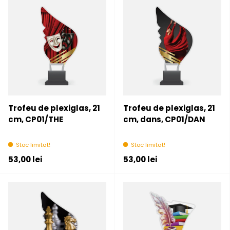
Trofeu de plexiglas, 21
Trofeu de plexiglas, 21
cm, CP01/THE
cm, dans, CP01/DAN
Stoc limitat!
Stoc limitat!
Pret initial
Pret initial
53,00 lei
53,00 lei