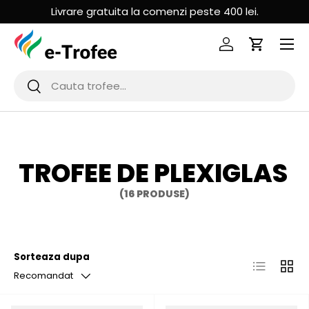
Livrare gratuita la comenzi peste 400 lei.
MERGI LA CONTINUT
Logheaza-te
Cos de Cu
Cauta
Cauta
TROFEE DE PLEXIGLAS
(16 PRODUSE)
Sorteaza dupa
Lista
Grila
Recomandat